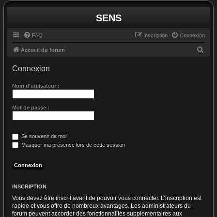
SENS
FAQ
Inscription
Connexion
R
Accueil du forum
e
Connexion
c
h
Nom d’utilisateur :
e
Mot de passe :
r
c
h
Se souvenir de moi
e
Masquer ma présence lors de cette session
r
INSCRIPTION
Vous devez être inscrit avant de pouvoir vous connecter. L’inscription est
rapide et vous offre de nombreux avantages. Les administrateurs du
forum peuvent accorder des fonctionnalités supplémentaires aux