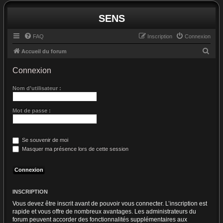
SENS
FAQ
Inscription
Connexion
R
Accueil du forum
e
Connexion
c
h
Nom d’utilisateur :
e
Mot de passe :
r
c
h
Se souvenir de moi
e
Masquer ma présence lors de cette session
r
INSCRIPTION
Vous devez être inscrit avant de pouvoir vous connecter. L’inscription est
rapide et vous offre de nombreux avantages. Les administrateurs du
forum peuvent accorder des fonctionnalités supplémentaires aux