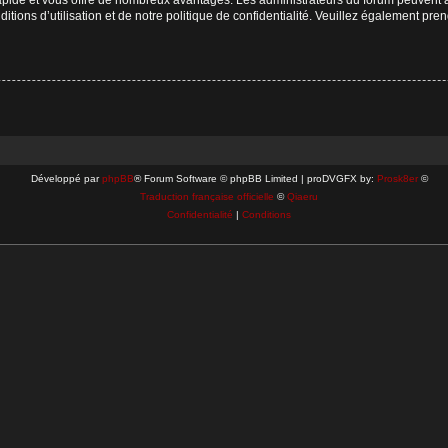
tions d’utilisation et de notre politique de confidentialité. Veuillez également pre
Développé par
phpBB
® Forum Software © phpBB Limited | proDVGFX by:
Prosk8er
©
Traduction française officielle
©
Qiaeru
Confidentialité
|
Conditions