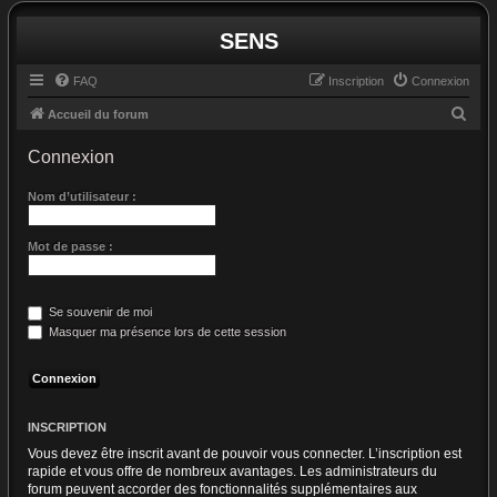
SENS
FAQ
Inscription
Connexion
R
Accueil du forum
e
Connexion
c
h
Nom d’utilisateur :
e
Mot de passe :
r
c
h
Se souvenir de moi
e
Masquer ma présence lors de cette session
r
INSCRIPTION
Vous devez être inscrit avant de pouvoir vous connecter. L’inscription est
rapide et vous offre de nombreux avantages. Les administrateurs du
forum peuvent accorder des fonctionnalités supplémentaires aux