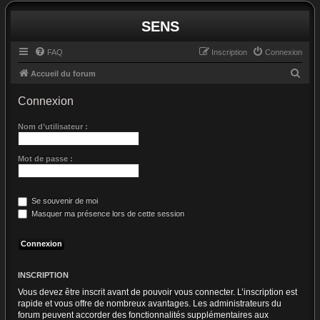
SENS
FAQ
Inscription
Connexion
R
Accueil du forum
e
Connexion
c
h
Nom d’utilisateur :
e
Mot de passe :
r
c
h
Se souvenir de moi
e
Masquer ma présence lors de cette session
r
INSCRIPTION
Vous devez être inscrit avant de pouvoir vous connecter. L’inscription est
rapide et vous offre de nombreux avantages. Les administrateurs du
forum peuvent accorder des fonctionnalités supplémentaires aux