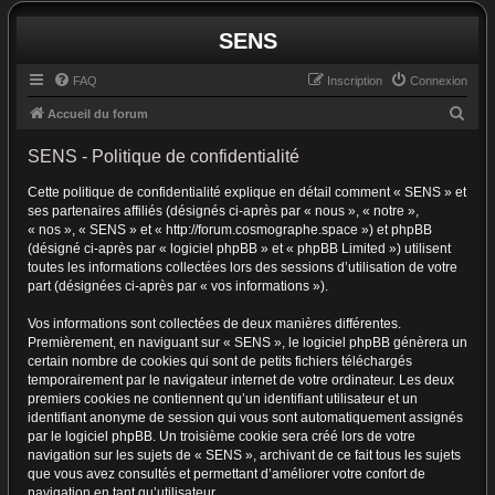
SENS
FAQ
Inscription
Connexion
R
Accueil du forum
e
SENS - Politique de confidentialité
c
Cette politique de confidentialité explique en détail comment « SENS » et
h
ses partenaires affiliés (désignés ci-après par « nous », « notre »,
e
« nos », « SENS » et « http://forum.cosmographe.space ») et phpBB
r
(désigné ci-après par « logiciel phpBB » et « phpBB Limited ») utilisent
toutes les informations collectées lors des sessions d’utilisation de votre
c
part (désignées ci-après par « vos informations »).
h
Vos informations sont collectées de deux manières différentes.
e
Premièrement, en naviguant sur « SENS », le logiciel phpBB génèrera un
r
certain nombre de cookies qui sont de petits fichiers téléchargés
temporairement par le navigateur internet de votre ordinateur. Les deux
premiers cookies ne contiennent qu’un identifiant utilisateur et un
identifiant anonyme de session qui vous sont automatiquement assignés
par le logiciel phpBB. Un troisième cookie sera créé lors de votre
navigation sur les sujets de « SENS », archivant de ce fait tous les sujets
que vous avez consultés et permettant d’améliorer votre confort de
navigation en tant qu’utilisateur.