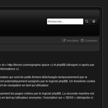
Rechercher
Recherc
Inscription
Connexion
S » et « http://forum.cosmographe.space ») et phpBB (désigné ci-après par
informations »).
kies qui sont de petits fichiers téléchargés temporairement par le
 sont automatiquement assignés par le logiciel phpBB. Un troisième cookie
t de navigation en tant qu’utilisateur.
quement les pages créées par le logiciel phpBB. La seconde manière est
n tant qu’utilisateur anonyme, l’inscription sur « SENS » (désignée ci-