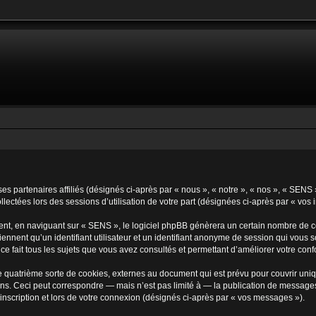
ses partenaires affiliés (désignés ci-après par « nous », « notre », « nos », « SEN
llectées lors des sessions d’utilisation de votre part (désignées ci-après par « vos 
nt, en naviguant sur « SENS », le logiciel phpBB génèrera un certain nombre de coo
iennent qu’un identifiant utilisateur et un identifiant anonyme de session qui vous
ce fait tous les sujets que vous avez consultés et permettant d’améliorer votre confor
 quatrième sorte de cookies, externes au document qui est prévu pour couvrir uni
s. Ceci peut correspondre — mais n’est pas limité à — la publication de messages e
inscription et lors de votre connexion (désignés ci-après par « vos messages »).