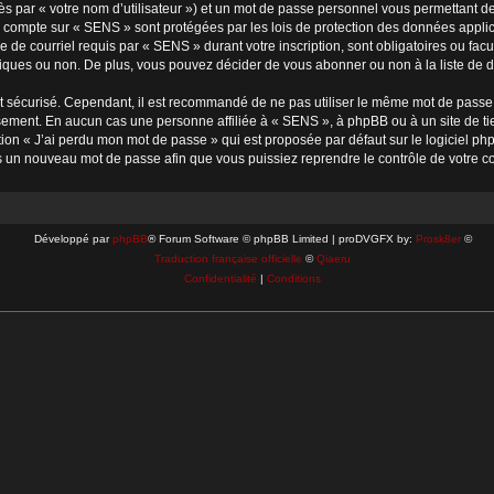
s par « votre nom d’utilisateur ») et un mot de passe personnel vous permettant d
e compte sur « SENS » sont protégées par les lois de protection des données applic
e de courriel requis par « SENS » durant votre inscription, sont obligatoires ou fac
iques ou non. De plus, vous pouvez décider de vous abonner ou non à la liste de di
soit sécurisé. Cependant, il est recommandé de ne pas utiliser le même mot de passe 
sement. En aucun cas une personne affiliée à « SENS », à phpBB ou à un site de ti
tion « J’ai perdu mon mot de passe » qui est proposée par défaut sur le logiciel p
lors un nouveau mot de passe afin que vous puissiez reprendre le contrôle de votre c
Développé par
phpBB
® Forum Software © phpBB Limited | proDVGFX by:
Prosk8er
©
Traduction française officielle
©
Qiaeru
Confidentialité
|
Conditions