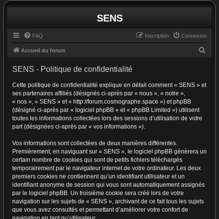
SENS
FAQ
Inscription
Connexion
R
Accueil du forum
e
SENS - Politique de confidentialité
c
Cette politique de confidentialité explique en détail comment « SENS » et
h
ses partenaires affiliés (désignés ci-après par « nous », « notre »,
e
« nos », « SENS » et « http://forum.cosmographe.space ») et phpBB
r
(désigné ci-après par « logiciel phpBB » et « phpBB Limited ») utilisent
toutes les informations collectées lors des sessions d’utilisation de votre
c
part (désignées ci-après par « vos informations »).
h
Vos informations sont collectées de deux manières différentes.
e
Premièrement, en naviguant sur « SENS », le logiciel phpBB génèrera un
r
certain nombre de cookies qui sont de petits fichiers téléchargés
temporairement par le navigateur internet de votre ordinateur. Les deux
premiers cookies ne contiennent qu’un identifiant utilisateur et un
identifiant anonyme de session qui vous sont automatiquement assignés
par le logiciel phpBB. Un troisième cookie sera créé lors de votre
navigation sur les sujets de « SENS », archivant de ce fait tous les sujets
que vous avez consultés et permettant d’améliorer votre confort de
navigation en tant qu’utilisateur.