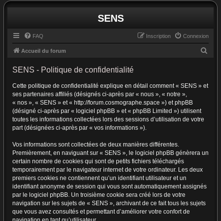
SENS
FAQ
Inscription
Connexion
R
Accueil du forum
e
SENS - Politique de confidentialité
c
Cette politique de confidentialité explique en détail comment « SENS » et
h
ses partenaires affiliés (désignés ci-après par « nous », « notre »,
e
« nos », « SENS » et « http://forum.cosmographe.space ») et phpBB
r
(désigné ci-après par « logiciel phpBB » et « phpBB Limited ») utilisent
toutes les informations collectées lors des sessions d’utilisation de votre
c
part (désignées ci-après par « vos informations »).
h
Vos informations sont collectées de deux manières différentes.
e
Premièrement, en naviguant sur « SENS », le logiciel phpBB génèrera un
r
certain nombre de cookies qui sont de petits fichiers téléchargés
temporairement par le navigateur internet de votre ordinateur. Les deux
premiers cookies ne contiennent qu’un identifiant utilisateur et un
identifiant anonyme de session qui vous sont automatiquement assignés
par le logiciel phpBB. Un troisième cookie sera créé lors de votre
navigation sur les sujets de « SENS », archivant de ce fait tous les sujets
que vous avez consultés et permettant d’améliorer votre confort de
navigation en tant qu’utilisateur.