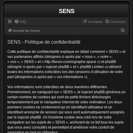
SENS
FAQ
Inscription
Connexion
R
Accueil du forum
e
SENS - Politique de confidentialité
c
Cette politique de confidentialité explique en détail comment « SENS » et
h
ses partenaires affiliés (désignés ci-après par « nous », « notre »,
e
« nos », « SENS » et « http://forum.cosmographe.space ») et phpBB
r
(désigné ci-après par « logiciel phpBB » et « phpBB Limited ») utilisent
toutes les informations collectées lors des sessions d’utilisation de votre
c
part (désignées ci-après par « vos informations »).
h
Vos informations sont collectées de deux manières différentes.
e
Premièrement, en naviguant sur « SENS », le logiciel phpBB génèrera un
r
certain nombre de cookies qui sont de petits fichiers téléchargés
temporairement par le navigateur internet de votre ordinateur. Les deux
premiers cookies ne contiennent qu’un identifiant utilisateur et un
identifiant anonyme de session qui vous sont automatiquement assignés
par le logiciel phpBB. Un troisième cookie sera créé lors de votre
navigation sur les sujets de « SENS », archivant de ce fait tous les sujets
que vous avez consultés et permettant d’améliorer votre confort de
navigation en tant qu’utilisateur.