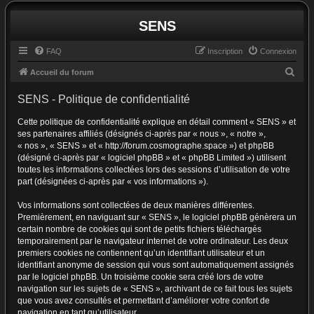
SENS
FAQ
Inscription
Connexion
R
Accueil du forum
e
SENS - Politique de confidentialité
c
Cette politique de confidentialité explique en détail comment « SENS » et
h
ses partenaires affiliés (désignés ci-après par « nous », « notre »,
e
« nos », « SENS » et « http://forum.cosmographe.space ») et phpBB
r
(désigné ci-après par « logiciel phpBB » et « phpBB Limited ») utilisent
toutes les informations collectées lors des sessions d’utilisation de votre
c
part (désignées ci-après par « vos informations »).
h
Vos informations sont collectées de deux manières différentes.
e
Premièrement, en naviguant sur « SENS », le logiciel phpBB génèrera un
r
certain nombre de cookies qui sont de petits fichiers téléchargés
temporairement par le navigateur internet de votre ordinateur. Les deux
premiers cookies ne contiennent qu’un identifiant utilisateur et un
identifiant anonyme de session qui vous sont automatiquement assignés
par le logiciel phpBB. Un troisième cookie sera créé lors de votre
navigation sur les sujets de « SENS », archivant de ce fait tous les sujets
que vous avez consultés et permettant d’améliorer votre confort de
navigation en tant qu’utilisateur.