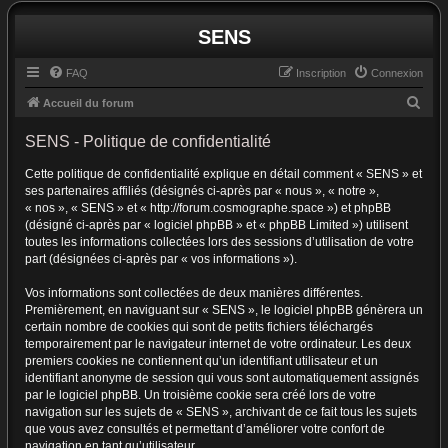
SENS
FAQ
Inscription
Connexion
R
Accueil du forum
e
SENS - Politique de confidentialité
c
Cette politique de confidentialité explique en détail comment « SENS » et
h
ses partenaires affiliés (désignés ci-après par « nous », « notre »,
e
« nos », « SENS » et « http://forum.cosmographe.space ») et phpBB
r
(désigné ci-après par « logiciel phpBB » et « phpBB Limited ») utilisent
toutes les informations collectées lors des sessions d’utilisation de votre
c
part (désignées ci-après par « vos informations »).
h
Vos informations sont collectées de deux manières différentes.
e
Premièrement, en naviguant sur « SENS », le logiciel phpBB génèrera un
r
certain nombre de cookies qui sont de petits fichiers téléchargés
temporairement par le navigateur internet de votre ordinateur. Les deux
premiers cookies ne contiennent qu’un identifiant utilisateur et un
identifiant anonyme de session qui vous sont automatiquement assignés
par le logiciel phpBB. Un troisième cookie sera créé lors de votre
navigation sur les sujets de « SENS », archivant de ce fait tous les sujets
que vous avez consultés et permettant d’améliorer votre confort de
navigation en tant qu’utilisateur.