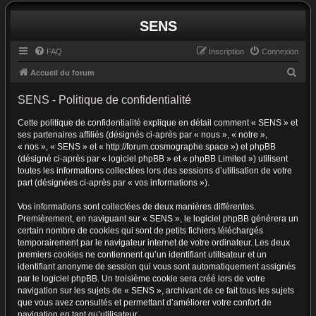
SENS
FAQ
Inscription
Connexion
R
Accueil du forum
e
SENS - Politique de confidentialité
c
Cette politique de confidentialité explique en détail comment « SENS » et
h
ses partenaires affiliés (désignés ci-après par « nous », « notre »,
e
« nos », « SENS » et « http://forum.cosmographe.space ») et phpBB
r
(désigné ci-après par « logiciel phpBB » et « phpBB Limited ») utilisent
toutes les informations collectées lors des sessions d’utilisation de votre
c
part (désignées ci-après par « vos informations »).
h
Vos informations sont collectées de deux manières différentes.
e
Premièrement, en naviguant sur « SENS », le logiciel phpBB génèrera un
r
certain nombre de cookies qui sont de petits fichiers téléchargés
temporairement par le navigateur internet de votre ordinateur. Les deux
premiers cookies ne contiennent qu’un identifiant utilisateur et un
identifiant anonyme de session qui vous sont automatiquement assignés
par le logiciel phpBB. Un troisième cookie sera créé lors de votre
navigation sur les sujets de « SENS », archivant de ce fait tous les sujets
que vous avez consultés et permettant d’améliorer votre confort de
navigation en tant qu’utilisateur.