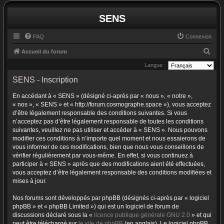
SENS
FAQ
Connexion
R
Accueil du forum
e
Langue :
c
SENS - Inscription
h
En accédant à « SENS » (désigné ci-après par « nous », « notre »,
e
« nos », « SENS » et « http://forum.cosmographe.space »), vous acceptez
r
d’être légalement responsable des conditions suivantes. Si vous
n’acceptez pas d’être légalement responsable de toutes les conditions
c
suivantes, veuillez ne pas utiliser et accéder à « SENS ». Nous pouvons
h
modifier ces conditions à n’importe quel moment et nous essaierons de
vous informer de ces modifications, bien que nous vous conseillons de
e
vérifier régulièrement par vous-même. En effet, si vous continuez à
r
participer à « SENS » après que des modifications aient été effectuées,
vous acceptez d’être légalement responsable des conditions modifiées et
mises à jour.
Nos forums sont développés par phpBB (désignés ci-après par « logiciel
phpBB » et « phpBB Limited ») qui est un logiciel de forum de
discussions déclaré sous la «
licence publique générale GNU 2.0
» et qui
peut être téléchargé sur
le site de phpBB
(en anglais). Le logiciel phpBB