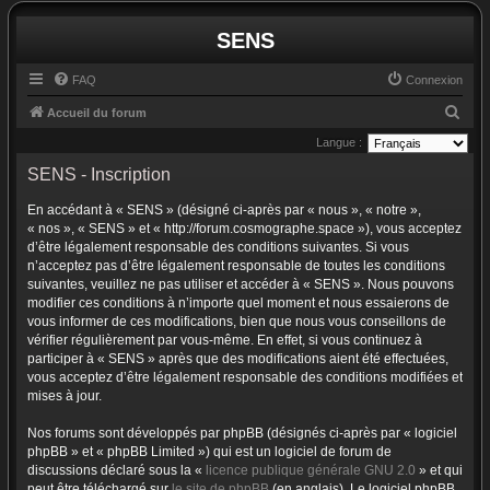
SENS
FAQ
Connexion
R
Accueil du forum
e
Langue :
c
SENS - Inscription
h
En accédant à « SENS » (désigné ci-après par « nous », « notre »,
e
« nos », « SENS » et « http://forum.cosmographe.space »), vous acceptez
r
d’être légalement responsable des conditions suivantes. Si vous
n’acceptez pas d’être légalement responsable de toutes les conditions
c
suivantes, veuillez ne pas utiliser et accéder à « SENS ». Nous pouvons
h
modifier ces conditions à n’importe quel moment et nous essaierons de
vous informer de ces modifications, bien que nous vous conseillons de
e
vérifier régulièrement par vous-même. En effet, si vous continuez à
r
participer à « SENS » après que des modifications aient été effectuées,
vous acceptez d’être légalement responsable des conditions modifiées et
mises à jour.
Nos forums sont développés par phpBB (désignés ci-après par « logiciel
phpBB » et « phpBB Limited ») qui est un logiciel de forum de
discussions déclaré sous la «
licence publique générale GNU 2.0
» et qui
peut être téléchargé sur
le site de phpBB
(en anglais). Le logiciel phpBB