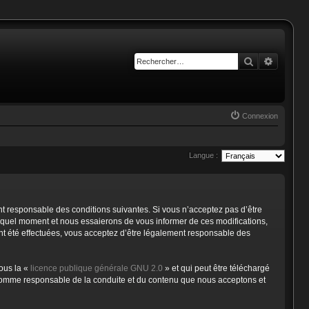
Rechercher
Recherc
Connexion
Langue :
t responsable des conditions suivantes. Si vous n’acceptez pas d’être
e quel moment et nous essaierons de vous informer de ces modifications,
ent été effectuées, vous acceptez d’être légalement responsable des
ous la «
licence publique générale GNU 2.0
» et qui peut être téléchargé
nu comme responsable de la conduite et du contenu que nous acceptons et