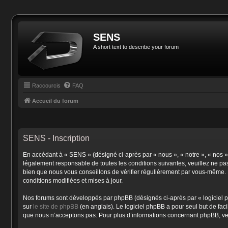
SENS
A short text to describe your forum
Raccourcis
FAQ
Accueil du forum
SENS - Inscription
En accédant à « SENS » (désigné ci-après par « nous », « notre », « nos »
légalement responsable de toutes les conditions suivantes, veuillez ne pa
bien que nous vous conseillons de vérifier régulièrement par vous-même. E
conditions modifiées et mises à jour.
Nos forums sont développés par phpBB (désignés ci-après par « logiciel p
sur
le site de phpBB
(en anglais). Le logiciel phpBB a pour seul but de fa
que nous n’acceptons pas. Pour plus d’informations concernant phpBB, ve