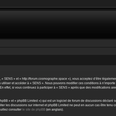
, « SENS » et « http://forum.cosmographe.space »), vous acceptez d’être légalemen
s utiliser et accéder à « SENS ». Nous pouvons modifier ces conditions à n’import
n effet, si vous continuez à participer à « SENS » après que des modifications ai
hpBB » et « phpBB Limited ») qui est un logiciel de forum de discussions déclaré s
ciliter les discussions sur internet et phpBB Limited ne peut en aucun cas être te
uillez consulter
le site de phpBB
(en anglais).