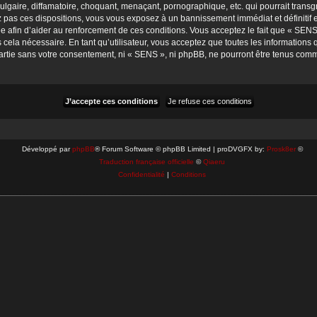
gaire, diffamatoire, choquant, menaçant, pornographique, etc. qui pourrait transgr
 pas ces dispositions, vous vous exposez à un bannissement immédiat et définitif et 
rée afin d’aider au renforcement de ces conditions. Vous acceptez le fait que « SENS 
cela nécessaire. En tant qu’utilisateur, vous acceptez que toutes les information
artie sans votre consentement, ni « SENS », ni phpBB, ne pourront être tenus comm
Développé par
phpBB
® Forum Software © phpBB Limited | proDVGFX by:
Prosk8er
©
Traduction française officielle
©
Qiaeru
Confidentialité
|
Conditions