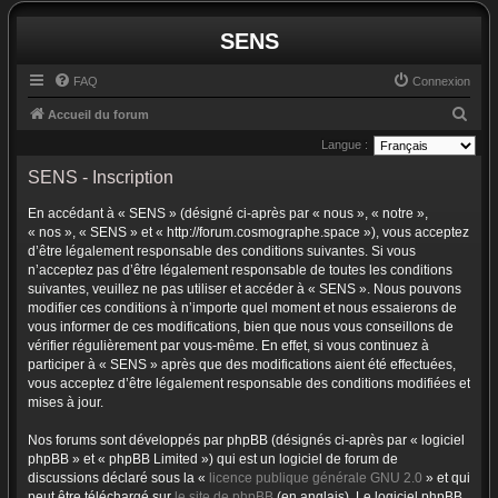
SENS
FAQ
Connexion
R
Accueil du forum
e
Langue :
c
SENS - Inscription
h
En accédant à « SENS » (désigné ci-après par « nous », « notre »,
e
« nos », « SENS » et « http://forum.cosmographe.space »), vous acceptez
r
d’être légalement responsable des conditions suivantes. Si vous
n’acceptez pas d’être légalement responsable de toutes les conditions
c
suivantes, veuillez ne pas utiliser et accéder à « SENS ». Nous pouvons
h
modifier ces conditions à n’importe quel moment et nous essaierons de
vous informer de ces modifications, bien que nous vous conseillons de
e
vérifier régulièrement par vous-même. En effet, si vous continuez à
r
participer à « SENS » après que des modifications aient été effectuées,
vous acceptez d’être légalement responsable des conditions modifiées et
mises à jour.
Nos forums sont développés par phpBB (désignés ci-après par « logiciel
phpBB » et « phpBB Limited ») qui est un logiciel de forum de
discussions déclaré sous la «
licence publique générale GNU 2.0
» et qui
peut être téléchargé sur
le site de phpBB
(en anglais). Le logiciel phpBB