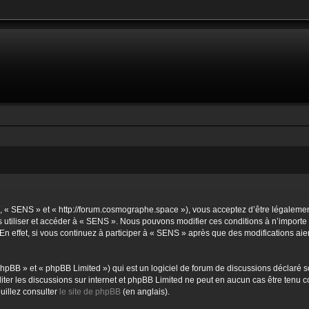
, « SENS » et « http://forum.cosmographe.space »), vous acceptez d’être légalemen
s utiliser et accéder à « SENS ». Nous pouvons modifier ces conditions à n’import
n effet, si vous continuez à participer à « SENS » après que des modifications ai
hpBB » et « phpBB Limited ») qui est un logiciel de forum de discussions déclaré s
ciliter les discussions sur internet et phpBB Limited ne peut en aucun cas être te
uillez consulter
le site de phpBB
(en anglais).