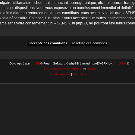
gaire, diffamatoire, choquant, menaçant, pornographique, etc. qui pourrait transgr
 pas ces dispositions, vous vous exposez à un bannissement immédiat et définitif et 
rée afin d’aider au renforcement de ces conditions. Vous acceptez le fait que « SENS 
cela nécessaire. En tant qu’utilisateur, vous acceptez que toutes les information
artie sans votre consentement, ni « SENS », ni phpBB, ne pourront être tenus comm
Développé par
phpBB
® Forum Software © phpBB Limited | proDVGFX by:
Prosk8er
©
Traduction française officielle
©
Qiaeru
Confidentialité
|
Conditions