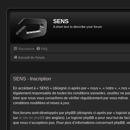
SENS
A short text to describe your forum
Raccourcis
FAQ
Accueil du forum
SENS - Inscription
En accédant à « SENS » (désigné ci-après par « nous », « notre », « nos »
légalement responsable de toutes les conditions suivantes, veuillez ne pa
bien que nous vous conseillons de vérifier régulièrement par vous-même. E
conditions modifiées et mises à jour.
Nos forums sont développés par phpBB (désignés ci-après par « logiciel p
sur
le site de phpBB
(en anglais). Le logiciel phpBB a pour seul but de fa
que nous n’acceptons pas. Pour plus d’informations concernant phpBB, ve