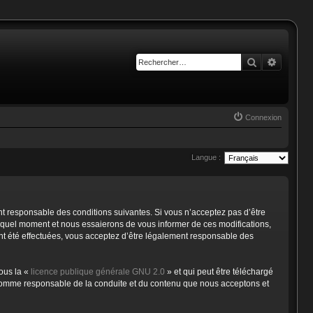
Rechercher
Recherc
Connexion
Langue :
t responsable des conditions suivantes. Si vous n’acceptez pas d’être
e quel moment et nous essaierons de vous informer de ces modifications,
ent été effectuées, vous acceptez d’être légalement responsable des
ous la «
licence publique générale GNU 2.0
» et qui peut être téléchargé
nu comme responsable de la conduite et du contenu que nous acceptons et