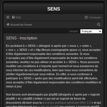
SENS
FAQ
Connexion
R
Accueil du forum
e
Langue :
c
SENS - Inscription
h
En accédant à « SENS » (désigné ci-après par « nous », « notre »,
e
« nos », « SENS » et « http://forum.cosmographe.space »), vous acceptez
r
d’être légalement responsable des conditions suivantes. Si vous
n’acceptez pas d’être légalement responsable de toutes les conditions
c
suivantes, veuillez ne pas utiliser et accéder à « SENS ». Nous pouvons
h
modifier ces conditions à n’importe quel moment et nous essaierons de
vous informer de ces modifications, bien que nous vous conseillons de
e
vérifier régulièrement par vous-même. En effet, si vous continuez à
r
participer à « SENS » après que des modifications aient été effectuées,
vous acceptez d’être légalement responsable des conditions modifiées et
mises à jour.
Nos forums sont développés par phpBB (désignés ci-après par « logiciel
phpBB » et « phpBB Limited ») qui est un logiciel de forum de
discussions déclaré sous la «
licence publique générale GNU 2.0
» et qui
peut être téléchargé sur
le site de phpBB
(en anglais). Le logiciel phpBB