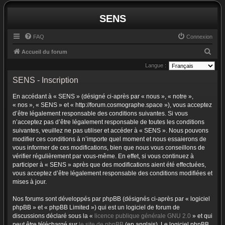
SENS
FAQ
Connexion
R
Accueil du forum
e
Langue :
c
SENS - Inscription
h
En accédant à « SENS » (désigné ci-après par « nous », « notre »,
e
« nos », « SENS » et « http://forum.cosmographe.space »), vous acceptez
r
d’être légalement responsable des conditions suivantes. Si vous
n’acceptez pas d’être légalement responsable de toutes les conditions
c
suivantes, veuillez ne pas utiliser et accéder à « SENS ». Nous pouvons
h
modifier ces conditions à n’importe quel moment et nous essaierons de
vous informer de ces modifications, bien que nous vous conseillons de
e
vérifier régulièrement par vous-même. En effet, si vous continuez à
r
participer à « SENS » après que des modifications aient été effectuées,
vous acceptez d’être légalement responsable des conditions modifiées et
mises à jour.
Nos forums sont développés par phpBB (désignés ci-après par « logiciel
phpBB » et « phpBB Limited ») qui est un logiciel de forum de
discussions déclaré sous la «
licence publique générale GNU 2.0
» et qui
peut être téléchargé sur
le site de phpBB
(en anglais). Le logiciel phpBB