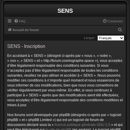
SENS
FAQ
Connexion
R
Accueil du forum
e
Langue :
c
SENS - Inscription
h
En accédant à « SENS » (désigné ci-après par « nous », « notre »,
e
« nos », « SENS » et « http://forum.cosmographe.space »), vous acceptez
r
d’être légalement responsable des conditions suivantes. Si vous
n’acceptez pas d’être légalement responsable de toutes les conditions
c
suivantes, veuillez ne pas utiliser et accéder à « SENS ». Nous pouvons
h
modifier ces conditions à n’importe quel moment et nous essaierons de
vous informer de ces modifications, bien que nous vous conseillons de
e
vérifier régulièrement par vous-même. En effet, si vous continuez à
r
participer à « SENS » après que des modifications aient été effectuées,
vous acceptez d’être légalement responsable des conditions modifiées et
mises à jour.
Nos forums sont développés par phpBB (désignés ci-après par « logiciel
phpBB » et « phpBB Limited ») qui est un logiciel de forum de
discussions déclaré sous la «
licence publique générale GNU 2.0
» et qui
peut être téléchargé sur
le site de phpBB
(en anglais). Le logiciel phpBB