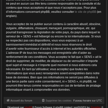
ne peut en aucun cas être tenu comme responsable de la conduite et du
contenu que nous acceptons et que nous n’acceptons pas. Pour plus
d’informations concernant phpBB, veuillez consulter
le site de phpBB
(en
anglais).
Vous acceptez de ne publier aucun contenu à caractère abusif, obscène,
vulgaire, diffamatoire, choquant, menaçant, pornographique, etc. qui
pourrait transgresser la législation de votre pays, du pays dans lequel le
serveur de « SENS » est hébergé ou encore la loi internationale. Si vous
ne respectez pas ces dispositions, vous vous exposez à un
bannissement immédiat et définitif et nous nous réservons le droit
d’avertir votre fournisseur d’accès à internet et les autorités officielles.
L’adresse IP de tous les messages est enregistrée afin d’aider au
renforcement de ces conditions. Vous acceptez le fait que « SENS » ait le
droit de supprimer, de modifier, de déplacer ou de verrouiller n’importe
quel sujet et message à n’importe quel moment si nous estimons cela
nécessaire. En tant qu’utilisateur, vous acceptez que toutes les
informations que vous avez renseignées soient enregistrées dans notre
base de données. Bien que ces informations ne seront pas diffusées à
une tierce partie sans votre consentement, ni « SENS », ni phpBB, ne
pourront être tenus comme responsables en cas de tentative de piratage
informatique visant à compromettre vos données.
Accueil du forum
Supprimer les cookies
Fuseau horaire sur
UTC
Développé par
phpBB
® Forum Software © phpBB Limited | proDVGFX by:
Prosk8er
©