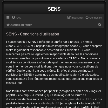
SENS
FAQ
Inscription
Connexion
R
Accueil du forum
e
SENS - Conditions d’utilisation
c
En accédant à « SENS » (désigné ci-après par « nous », « notre »,
h
« nos », « SENS » et « http://forum.cosmographe.space »), vous acceptez
e
d’être légalement responsable des conditions suivantes. Si vous
r
n’acceptez pas d’être légalement responsable de toutes les conditions
suivantes, veuillez ne pas utiliser et accéder à « SENS ». Nous pouvons
c
modifier ces conditions à n’importe quel moment et nous essaierons de
h
vous informer de ces modifications, bien que nous vous conseillons de
vérifier régulièrement par vous-même. En effet, si vous continuez à
e
participer à « SENS » après que des modifications aient été effectuées,
r
vous acceptez d’être légalement responsable des conditions modifiées et
mises à jour.
Nos forums sont développés par phpBB (désignés ci-après par « logiciel
phpBB » et « phpBB Limited ») qui est un logiciel de forum de
discussions déclaré sous la «
licence publique générale GNU 2.0
» et qui
peut être téléchargé sur
le site de phpBB
(en anglais). Le logiciel phpBB
a pour seul but de faciliter les discussions sur internet et phpBB Limited