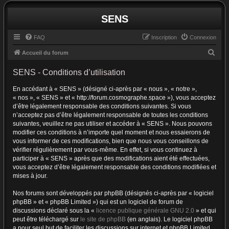
SENS
FAQ
Inscription
Connexion
R
Accueil du forum
e
SENS - Conditions d’utilisation
c
En accédant à « SENS » (désigné ci-après par « nous », « notre »,
h
« nos », « SENS » et « http://forum.cosmographe.space »), vous acceptez
e
d’être légalement responsable des conditions suivantes. Si vous
r
n’acceptez pas d’être légalement responsable de toutes les conditions
suivantes, veuillez ne pas utiliser et accéder à « SENS ». Nous pouvons
c
modifier ces conditions à n’importe quel moment et nous essaierons de
h
vous informer de ces modifications, bien que nous vous conseillons de
vérifier régulièrement par vous-même. En effet, si vous continuez à
e
participer à « SENS » après que des modifications aient été effectuées,
r
vous acceptez d’être légalement responsable des conditions modifiées et
mises à jour.
Nos forums sont développés par phpBB (désignés ci-après par « logiciel
phpBB » et « phpBB Limited ») qui est un logiciel de forum de
discussions déclaré sous la «
licence publique générale GNU 2.0
» et qui
peut être téléchargé sur
le site de phpBB
(en anglais). Le logiciel phpBB
a pour seul but de faciliter les discussions sur internet et phpBB Limited