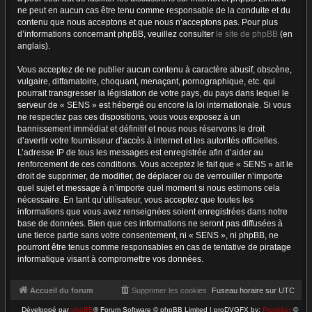
ne peut en aucun cas être tenu comme responsable de la conduite et du
contenu que nous acceptons et que nous n’acceptons pas. Pour plus
d’informations concernant phpBB, veuillez consulter
le site de phpBB
(en
anglais).
Vous acceptez de ne publier aucun contenu à caractère abusif, obscène,
vulgaire, diffamatoire, choquant, menaçant, pornographique, etc. qui
pourrait transgresser la législation de votre pays, du pays dans lequel le
serveur de « SENS » est hébergé ou encore la loi internationale. Si vous
ne respectez pas ces dispositions, vous vous exposez à un
bannissement immédiat et définitif et nous nous réservons le droit
d’avertir votre fournisseur d’accès à internet et les autorités officielles.
L’adresse IP de tous les messages est enregistrée afin d’aider au
renforcement de ces conditions. Vous acceptez le fait que « SENS » ait le
droit de supprimer, de modifier, de déplacer ou de verrouiller n’importe
quel sujet et message à n’importe quel moment si nous estimons cela
nécessaire. En tant qu’utilisateur, vous acceptez que toutes les
informations que vous avez renseignées soient enregistrées dans notre
base de données. Bien que ces informations ne seront pas diffusées à
une tierce partie sans votre consentement, ni « SENS », ni phpBB, ne
pourront être tenus comme responsables en cas de tentative de piratage
informatique visant à compromettre vos données.
Accueil du forum
Supprimer les cookies
Fuseau horaire sur
UTC
Développé par
phpBB
® Forum Software © phpBB Limited | proDVGFX by:
Prosk8er
©