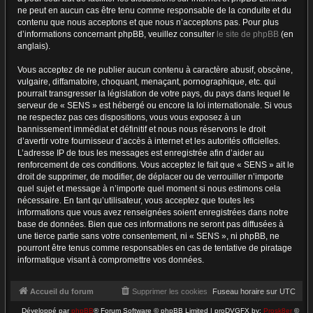
ne peut en aucun cas être tenu comme responsable de la conduite et du
contenu que nous acceptons et que nous n’acceptons pas. Pour plus
d’informations concernant phpBB, veuillez consulter
le site de phpBB
(en
anglais).
Vous acceptez de ne publier aucun contenu à caractère abusif, obscène,
vulgaire, diffamatoire, choquant, menaçant, pornographique, etc. qui
pourrait transgresser la législation de votre pays, du pays dans lequel le
serveur de « SENS » est hébergé ou encore la loi internationale. Si vous
ne respectez pas ces dispositions, vous vous exposez à un
bannissement immédiat et définitif et nous nous réservons le droit
d’avertir votre fournisseur d’accès à internet et les autorités officielles.
L’adresse IP de tous les messages est enregistrée afin d’aider au
renforcement de ces conditions. Vous acceptez le fait que « SENS » ait le
droit de supprimer, de modifier, de déplacer ou de verrouiller n’importe
quel sujet et message à n’importe quel moment si nous estimons cela
nécessaire. En tant qu’utilisateur, vous acceptez que toutes les
informations que vous avez renseignées soient enregistrées dans notre
base de données. Bien que ces informations ne seront pas diffusées à
une tierce partie sans votre consentement, ni « SENS », ni phpBB, ne
pourront être tenus comme responsables en cas de tentative de piratage
informatique visant à compromettre vos données.
Accueil du forum
Supprimer les cookies
Fuseau horaire sur
UTC
Développé par
phpBB
® Forum Software © phpBB Limited | proDVGFX by:
Prosk8er
©