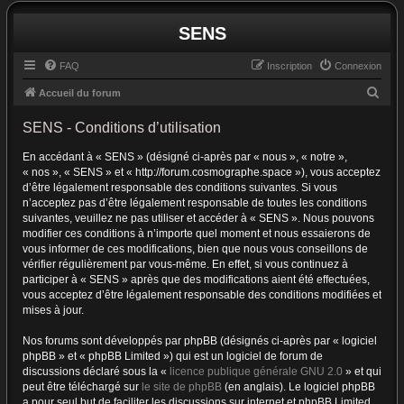
SENS
FAQ
Inscription
Connexion
R
Accueil du forum
e
SENS - Conditions d’utilisation
c
En accédant à « SENS » (désigné ci-après par « nous », « notre »,
h
« nos », « SENS » et « http://forum.cosmographe.space »), vous acceptez
e
d’être légalement responsable des conditions suivantes. Si vous
r
n’acceptez pas d’être légalement responsable de toutes les conditions
suivantes, veuillez ne pas utiliser et accéder à « SENS ». Nous pouvons
c
modifier ces conditions à n’importe quel moment et nous essaierons de
h
vous informer de ces modifications, bien que nous vous conseillons de
vérifier régulièrement par vous-même. En effet, si vous continuez à
e
participer à « SENS » après que des modifications aient été effectuées,
r
vous acceptez d’être légalement responsable des conditions modifiées et
mises à jour.
Nos forums sont développés par phpBB (désignés ci-après par « logiciel
phpBB » et « phpBB Limited ») qui est un logiciel de forum de
discussions déclaré sous la «
licence publique générale GNU 2.0
» et qui
peut être téléchargé sur
le site de phpBB
(en anglais). Le logiciel phpBB
a pour seul but de faciliter les discussions sur internet et phpBB Limited