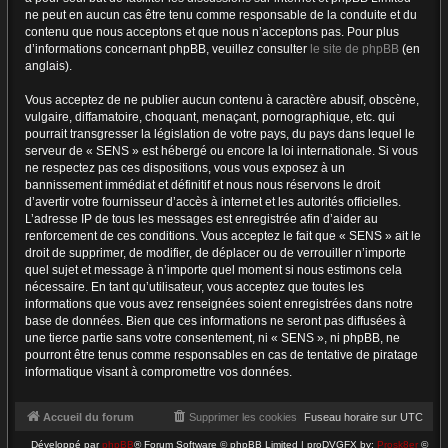
ne peut en aucun cas être tenu comme responsable de la conduite et du
contenu que nous acceptons et que nous n’acceptons pas. Pour plus
d’informations concernant phpBB, veuillez consulter
le site de phpBB
(en
anglais).
Vous acceptez de ne publier aucun contenu à caractère abusif, obscène,
vulgaire, diffamatoire, choquant, menaçant, pornographique, etc. qui
pourrait transgresser la législation de votre pays, du pays dans lequel le
serveur de « SENS » est hébergé ou encore la loi internationale. Si vous
ne respectez pas ces dispositions, vous vous exposez à un
bannissement immédiat et définitif et nous nous réservons le droit
d’avertir votre fournisseur d’accès à internet et les autorités officielles.
L’adresse IP de tous les messages est enregistrée afin d’aider au
renforcement de ces conditions. Vous acceptez le fait que « SENS » ait le
droit de supprimer, de modifier, de déplacer ou de verrouiller n’importe
quel sujet et message à n’importe quel moment si nous estimons cela
nécessaire. En tant qu’utilisateur, vous acceptez que toutes les
informations que vous avez renseignées soient enregistrées dans notre
base de données. Bien que ces informations ne seront pas diffusées à
une tierce partie sans votre consentement, ni « SENS », ni phpBB, ne
pourront être tenus comme responsables en cas de tentative de piratage
informatique visant à compromettre vos données.
Accueil du forum
Supprimer les cookies
Fuseau horaire sur
UTC
Développé par
phpBB
® Forum Software © phpBB Limited | proDVGFX by:
Prosk8er
©