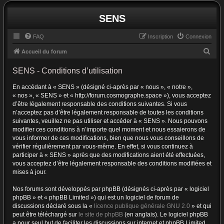
SENS
FAQ
Inscription
Connexion
R
Accueil du forum
e
SENS - Conditions d’utilisation
c
En accédant à « SENS » (désigné ci-après par « nous », « notre »,
h
« nos », « SENS » et « http://forum.cosmographe.space »), vous acceptez
e
d’être légalement responsable des conditions suivantes. Si vous
r
n’acceptez pas d’être légalement responsable de toutes les conditions
suivantes, veuillez ne pas utiliser et accéder à « SENS ». Nous pouvons
c
modifier ces conditions à n’importe quel moment et nous essaierons de
h
vous informer de ces modifications, bien que nous vous conseillons de
vérifier régulièrement par vous-même. En effet, si vous continuez à
e
participer à « SENS » après que des modifications aient été effectuées,
r
vous acceptez d’être légalement responsable des conditions modifiées et
mises à jour.
Nos forums sont développés par phpBB (désignés ci-après par « logiciel
phpBB » et « phpBB Limited ») qui est un logiciel de forum de
discussions déclaré sous la «
licence publique générale GNU 2.0
» et qui
peut être téléchargé sur
le site de phpBB
(en anglais). Le logiciel phpBB
a pour seul but de faciliter les discussions sur internet et phpBB Limited