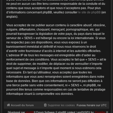
ne peut en aucun cas être tenu comme responsable de la conduite et du
contenu que nous acceptons et que nous n’acceptons pas. Pour plus
d’informations concernant phpBB, veuillez consulter
le site de phpBB
(en
anglais).
Vous acceptez de ne publier aucun contenu à caractère abusif, obscène,
vulgaire, diffamatoire, choquant, menaçant, pornographique, etc. qui
pourrait transgresser la législation de votre pays, du pays dans lequel le
serveur de « SENS » est hébergé ou encore la loi internationale. Si vous
ne respectez pas ces dispositions, vous vous exposez à un
bannissement immédiat et définitif et nous nous réservons le droit
d’avertir votre fournisseur d’accès à internet et les autorités officielles.
L’adresse IP de tous les messages est enregistrée afin d’aider au
renforcement de ces conditions. Vous acceptez le fait que « SENS » ait le
droit de supprimer, de modifier, de déplacer ou de verrouiller n’importe
quel sujet et message à n’importe quel moment si nous estimons cela
nécessaire. En tant qu’utilisateur, vous acceptez que toutes les
informations que vous avez renseignées soient enregistrées dans notre
base de données. Bien que ces informations ne seront pas diffusées à
une tierce partie sans votre consentement, ni « SENS », ni phpBB, ne
pourront être tenus comme responsables en cas de tentative de piratage
informatique visant à compromettre vos données.
Accueil du forum
Supprimer les cookies
Fuseau horaire sur
UTC
Développé par
phpBB
® Forum Software © phpBB Limited | proDVGFX by:
Prosk8er
©