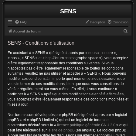
SENS
FAQ
Inscription
Connexion
R
Accueil du forum
e
SENS - Conditions d’utilisation
c
En accédant à « SENS » (désigné ci-après par « nous », « notre »,
h
« nos », « SENS » et « http://forum.cosmographe.space »), vous acceptez
e
d’être légalement responsable des conditions suivantes. Si vous
r
n’acceptez pas d’être légalement responsable de toutes les conditions
suivantes, veuillez ne pas utiliser et accéder à « SENS ». Nous pouvons
c
modifier ces conditions à n’importe quel moment et nous essaierons de
h
vous informer de ces modifications, bien que nous vous conseillons de
vérifier régulièrement par vous-même. En effet, si vous continuez à
e
participer à « SENS » après que des modifications aient été effectuées,
r
vous acceptez d’être légalement responsable des conditions modifiées et
mises à jour.
Nos forums sont développés par phpBB (désignés ci-après par « logiciel
phpBB » et « phpBB Limited ») qui est un logiciel de forum de
discussions déclaré sous la «
licence publique générale GNU 2.0
» et qui
peut être téléchargé sur
le site de phpBB
(en anglais). Le logiciel phpBB
a pour seul but de faciliter les discussions sur internet et phpBB Limited