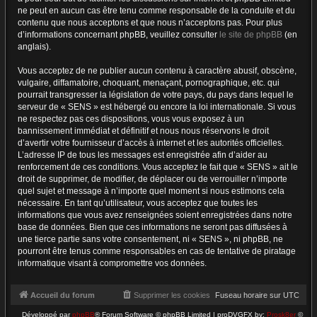
ne peut en aucun cas être tenu comme responsable de la conduite et du
contenu que nous acceptons et que nous n’acceptons pas. Pour plus
d’informations concernant phpBB, veuillez consulter
le site de phpBB
(en
anglais).
Vous acceptez de ne publier aucun contenu à caractère abusif, obscène,
vulgaire, diffamatoire, choquant, menaçant, pornographique, etc. qui
pourrait transgresser la législation de votre pays, du pays dans lequel le
serveur de « SENS » est hébergé ou encore la loi internationale. Si vous
ne respectez pas ces dispositions, vous vous exposez à un
bannissement immédiat et définitif et nous nous réservons le droit
d’avertir votre fournisseur d’accès à internet et les autorités officielles.
L’adresse IP de tous les messages est enregistrée afin d’aider au
renforcement de ces conditions. Vous acceptez le fait que « SENS » ait le
droit de supprimer, de modifier, de déplacer ou de verrouiller n’importe
quel sujet et message à n’importe quel moment si nous estimons cela
nécessaire. En tant qu’utilisateur, vous acceptez que toutes les
informations que vous avez renseignées soient enregistrées dans notre
base de données. Bien que ces informations ne seront pas diffusées à
une tierce partie sans votre consentement, ni « SENS », ni phpBB, ne
pourront être tenus comme responsables en cas de tentative de piratage
informatique visant à compromettre vos données.
Accueil du forum
Supprimer les cookies
Fuseau horaire sur
UTC
Développé par
phpBB
® Forum Software © phpBB Limited | proDVGFX by:
Prosk8er
©