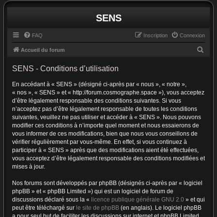
SENS
FAQ
Inscription
Connexion
R
Accueil du forum
e
SENS - Conditions d’utilisation
c
En accédant à « SENS » (désigné ci-après par « nous », « notre »,
h
« nos », « SENS » et « http://forum.cosmographe.space »), vous acceptez
e
d’être légalement responsable des conditions suivantes. Si vous
r
n’acceptez pas d’être légalement responsable de toutes les conditions
suivantes, veuillez ne pas utiliser et accéder à « SENS ». Nous pouvons
c
modifier ces conditions à n’importe quel moment et nous essaierons de
h
vous informer de ces modifications, bien que nous vous conseillons de
vérifier régulièrement par vous-même. En effet, si vous continuez à
e
participer à « SENS » après que des modifications aient été effectuées,
r
vous acceptez d’être légalement responsable des conditions modifiées et
mises à jour.
Nos forums sont développés par phpBB (désignés ci-après par « logiciel
phpBB » et « phpBB Limited ») qui est un logiciel de forum de
discussions déclaré sous la «
licence publique générale GNU 2.0
» et qui
peut être téléchargé sur
le site de phpBB
(en anglais). Le logiciel phpBB
a pour seul but de faciliter les discussions sur internet et phpBB Limited