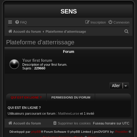
SENS
FAQ
Inscription
Connexion
R
Accueil du forum
Plateforme d'atterrissage
e
Plateforme d'atterrissage
c
Forum
h
Your first forum
e
Description of your first forum.
r
Sujets :
229660
c
h
Aller
e
r
QUI EST EN LIGNE ?
PERMISSIONS DU FORUM
QUI EST EN LIGNE ?
Utilisateurs parcourant ce forum :
MatthewLurse
et 1 invité
Accueil du forum
Supprimer les cookies
Fuseau horaire sur
UTC
Développé par
phpBB
® Forum Software © phpBB Limited | proDVGFX by:
Prosk8er
©