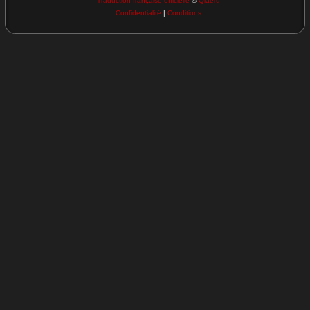
Traduction française officielle
©
Qiaeru
Confidentialité
|
Conditions