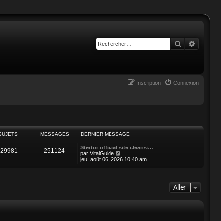
Rechercher
Recherc
Inscription
Connexion
SUJETS
MESSAGES
DERNIER MESSAGE
Stertor official site cleansi…
229981
251124
C
par
VitalGuide
o
jeu. août 06, 2026 10:40 am
n
s
u
l
Aller
t
e
r
l
e
d