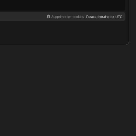
e
r
n
i
e
Supprimer les cookies
Fuseau horaire sur
UTC
r
m
e
s
s
a
g
e