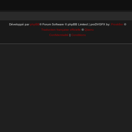
Développé par
phpBB
® Forum Software © phpBB Limited | proDVGFX by:
Prosk8er
©
Traduction française officielle
©
Qiaeru
Confidentialité
|
Conditions