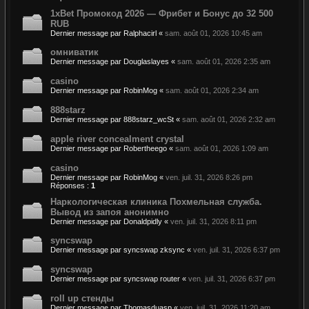
1xBet Промокод 2026 — Фрибет и Бонус до 32 500
RUB
Dernier message par
Ralphacirl
«
sam. août 01, 2026 10:45 am
омниватик
Dernier message par
Douglaslayes
«
sam. août 01, 2026 2:35 am
casino
Dernier message par
RobinMog
«
sam. août 01, 2026 2:34 am
888starz
Dernier message par
888starz_wcSt
«
sam. août 01, 2026 2:32 am
apple river concealment crystal
Dernier message par
Robertheego
«
sam. août 01, 2026 1:09 am
casino
Dernier message par
RobinMog
«
ven. juil. 31, 2026 8:26 pm
Réponses :
1
Наркологическая клиника Похмельная служба.
Вывод из запоя анонимно
Dernier message par
Donaldpidly
«
ven. juil. 31, 2026 8:11 pm
syncswap
Dernier message par
syncswap zksync
«
ven. juil. 31, 2026 6:37 pm
syncswap
Dernier message par
syncswap router
«
ven. juil. 31, 2026 6:37 pm
roll up стенды
Dernier message par
Thomasduasp
«
ven. juil. 31, 2026 11:20 am