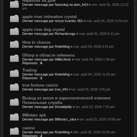
Нарколог на дом
Dernier message par
Narkolog na dom_fnOi
«
mer. août 05, 2026 12:02
am
apple river intimation crystal
Dernier message par
novye kvartiry 362
«
mar. août 04, 2026 11:54 pm
apple river dog crystal
Dernier message par
Richardevogs
«
mar. août 04, 2026 8:11 pm
How to choose
Dernier message par
RobinMog
«
mar. août 04, 2026 4:24 pm
Обзор в области гейминга
Dernier message par
WillisUtesk
«
mar. août 04, 2026 1:39 pm
Réponses :
6
Trading
Dernier message par
RobinMog
«
mar. août 04, 2026 11:53 am
Réponses :
2
true fortune casino
Dernier message par
true_trKt
«
lun. août 03, 2026 7:55 pm
Вывод из запоя в наркологической клинике
Похмельная служба
Dernier message par
Donaldpidly
«
lun. août 03, 2026 7:25 pm
888starz apk
Dernier message par
888starz_ytka
«
lun. août 03, 2026 10:56 am
casino
Dernier message par
RobinMog
«
dim. août 02, 2026 10:25 am
Réponses :
2