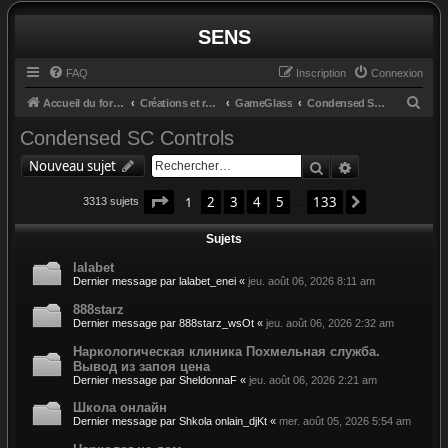
SENS
FAQ
Inscription
Connexion
R
Accueil du forum
Créations et retours
GameGlass
Condensed SC Controls
e
Condensed SC Controls
c
Rechercher
Recherche av
Nouveau sujet
h
Page
1
sur
133
e
1
2
3
4
5
133
Suivant
3313 sujets
…
r
Sujets
c
lalabet
h
Dernier message par
lalabet_enei
«
jeu. août 06, 2026 8:11 am
e
888starz
r
Dernier message par
888starz_wsOt
«
jeu. août 06, 2026 2:32 am
Наркологическая клиника Похмельная служба.
Вывод из запоя цена
Dernier message par
SheldonnaF
«
jeu. août 06, 2026 2:21 am
Школа онлайн
Dernier message par
Shkola onlain_djKt
«
mer. août 05, 2026 5:54 am