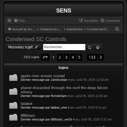
SENS
FAQ
Inscription
Connexion
R
Accueil du forum
Créations et retours
GameGlass
Condensed SC Controls
e
Condensed SC Controls
c
Rechercher
Recherche av
Nouveau sujet
h
Page
1
sur
133
e
1
2
3
4
5
133
Suivant
3315 sujets
…
r
Sujets
c
apple river screen crystal
h
Dernier message par
Jamesslops
«
jeu. août 06, 2026 12:20 pm
e
planet discarded through the roof the deep falcon
r
silvery
Dernier message par
RonnieSam
«
jeu. août 06, 2026 11:00 am
lalabet
Dernier message par
lalabet_enei
«
jeu. août 06, 2026 8:11 am
888starz
Dernier message par
888starz_wsOt
«
jeu. août 06, 2026 2:32 am