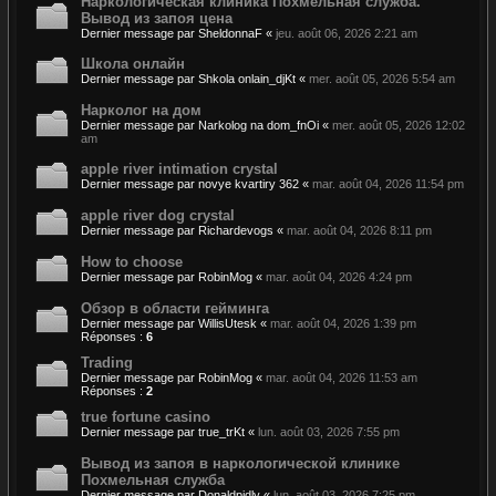
Наркологическая клиника Похмельная служба.
Вывод из запоя цена
Dernier message par
SheldonnaF
«
jeu. août 06, 2026 2:21 am
Школа онлайн
Dernier message par
Shkola onlain_djKt
«
mer. août 05, 2026 5:54 am
Нарколог на дом
Dernier message par
Narkolog na dom_fnOi
«
mer. août 05, 2026 12:02
am
apple river intimation crystal
Dernier message par
novye kvartiry 362
«
mar. août 04, 2026 11:54 pm
apple river dog crystal
Dernier message par
Richardevogs
«
mar. août 04, 2026 8:11 pm
How to choose
Dernier message par
RobinMog
«
mar. août 04, 2026 4:24 pm
Обзор в области гейминга
Dernier message par
WillisUtesk
«
mar. août 04, 2026 1:39 pm
Réponses :
6
Trading
Dernier message par
RobinMog
«
mar. août 04, 2026 11:53 am
Réponses :
2
true fortune casino
Dernier message par
true_trKt
«
lun. août 03, 2026 7:55 pm
Вывод из запоя в наркологической клинике
Похмельная служба
Dernier message par
Donaldpidly
«
lun. août 03, 2026 7:25 pm