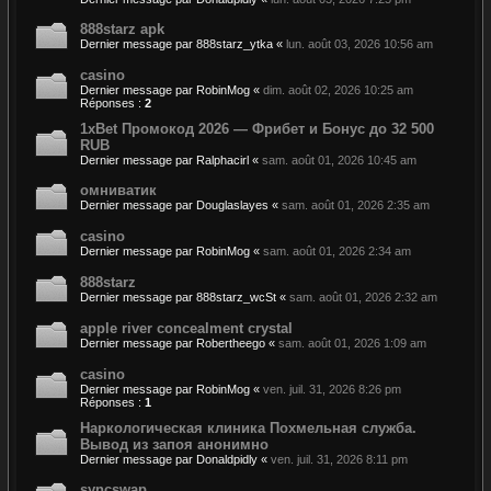
888starz apk
Dernier message par
888starz_ytka
«
lun. août 03, 2026 10:56 am
casino
Dernier message par
RobinMog
«
dim. août 02, 2026 10:25 am
Réponses :
2
1xBet Промокод 2026 — Фрибет и Бонус до 32 500
RUB
Dernier message par
Ralphacirl
«
sam. août 01, 2026 10:45 am
омниватик
Dernier message par
Douglaslayes
«
sam. août 01, 2026 2:35 am
casino
Dernier message par
RobinMog
«
sam. août 01, 2026 2:34 am
888starz
Dernier message par
888starz_wcSt
«
sam. août 01, 2026 2:32 am
apple river concealment crystal
Dernier message par
Robertheego
«
sam. août 01, 2026 1:09 am
casino
Dernier message par
RobinMog
«
ven. juil. 31, 2026 8:26 pm
Réponses :
1
Наркологическая клиника Похмельная служба.
Вывод из запоя анонимно
Dernier message par
Donaldpidly
«
ven. juil. 31, 2026 8:11 pm
syncswap