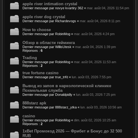
apple river intimation crystal
Dernier message par
novye kvartiry 362
«
mar. août 04, 2026 11:54 pm
apple river dog crystal
Dernier message par
Richardevogs
«
mar. août 04, 2026 8:11 pm
How to choose
Dernier message par
RobinMog
«
mar. août 04, 2026 4:24 pm
Обзор в области гейминга
Dernier message par
WillisUtesk
«
mar. août 04, 2026 1:39 pm
Réponses :
6
Trading
Dernier message par
RobinMog
«
mar. août 04, 2026 11:53 am
Réponses :
2
true fortune casino
Dernier message par
true_trKt
«
lun. août 03, 2026 7:55 pm
Вывод из запоя в наркологической клинике
Похмельная служба
Dernier message par
Donaldpidly
«
lun. août 03, 2026 7:25 pm
888starz apk
Dernier message par
888starz_ytka
«
lun. août 03, 2026 10:56 am
casino
Dernier message par
RobinMog
«
dim. août 02, 2026 10:25 am
Réponses :
2
1xBet Промокод 2026 — Фрибет и Бонус до 32 500
RUB