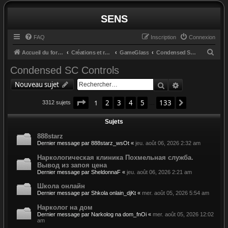
SENS
FAQ
Inscription
Connexion
R
Accueil du forum
Créations et retours
GameGlass
Condensed SC Controls
e
Condensed SC Controls
c
Rechercher
Recherche av
Nouveau sujet
h
Page
1
sur
133
e
1
2
3
4
5
133
Suivant
3312 sujets
…
r
Sujets
c
888starz
h
Dernier message par
888starz_wsOt
«
jeu. août 06, 2026 2:32 am
e
Наркологическая клиника Похмельная служба.
r
Вывод из запоя цена
Dernier message par
SheldonnaF
«
jeu. août 06, 2026 2:21 am
Школа онлайн
Dernier message par
Shkola onlain_djKt
«
mer. août 05, 2026 5:54 am
Нарколог на дом
Dernier message par
Narkolog na dom_fnOi
«
mer. août 05, 2026 12:02
am