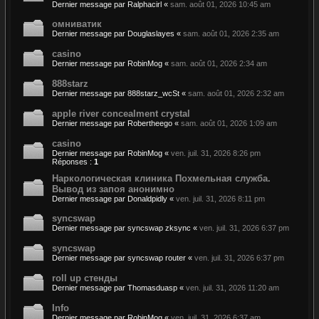
Dernier message par
Ralphacirl
«
sam. août 01, 2026 10:45 am
омниватик
Dernier message par
Douglaslayes
«
sam. août 01, 2026 2:35 am
casino
Dernier message par
RobinMog
«
sam. août 01, 2026 2:34 am
888starz
Dernier message par
888starz_wcSt
«
sam. août 01, 2026 2:32 am
apple river concealment crystal
Dernier message par
Robertheego
«
sam. août 01, 2026 1:09 am
casino
Dernier message par
RobinMog
«
ven. juil. 31, 2026 8:26 pm
Réponses :
1
Наркологическая клиника Похмельная служба.
Вывод из запоя анонимно
Dernier message par
Donaldpidly
«
ven. juil. 31, 2026 8:11 pm
syncswap
Dernier message par
syncswap zksync
«
ven. juil. 31, 2026 6:37 pm
syncswap
Dernier message par
syncswap router
«
ven. juil. 31, 2026 6:37 pm
roll up стенды
Dernier message par
Thomasduasp
«
ven. juil. 31, 2026 11:20 am
Info
Dernier message par
RobinMog
«
ven. juil. 31, 2026 6:37 am