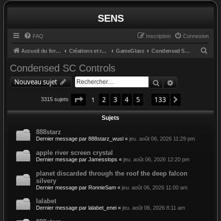
SENS
FAQ
Inscription
Connexion
R
Accueil du forum
Créations et retours
GameGlass
Condensed SC Controls
e
Condensed SC Controls
c
Rechercher
Recherche av
Nouveau sujet
h
Page
1
sur
133
e
1
2
3
4
5
133
Suivant
3315 sujets
…
r
Sujets
c
888starz
h
Dernier message par
888starz_wusl
«
jeu. août 06, 2026 11:29 pm
e
apple river screen crystal
r
Dernier message par
Jamesslops
«
jeu. août 06, 2026 12:20 pm
planet discarded through the roof the deep falcon
silvery
Dernier message par
RonnieSam
«
jeu. août 06, 2026 11:00 am
lalabet
Dernier message par
lalabet_enei
«
jeu. août 06, 2026 8:11 am