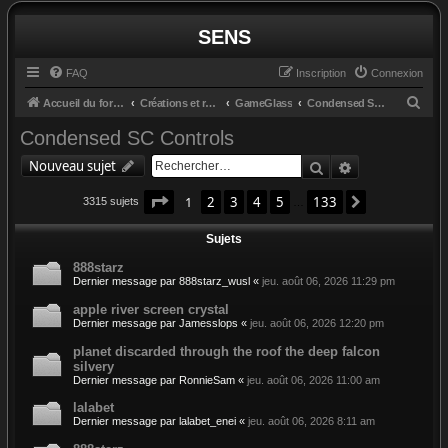
SENS
FAQ
Inscription
Connexion
R
Accueil du forum
Créations et retours
GameGlass
Condensed SC Controls
e
Condensed SC Controls
c
Rechercher
Recherche av
Nouveau sujet
h
Page
1
sur
133
e
1
2
3
4
5
133
Suivant
3315 sujets
…
r
Sujets
c
888starz
h
Dernier message par
888starz_wusl
«
jeu. août 06, 2026 11:29 pm
e
apple river screen crystal
r
Dernier message par
Jamesslops
«
jeu. août 06, 2026 12:20 pm
planet discarded through the roof the deep falcon
silvery
Dernier message par
RonnieSam
«
jeu. août 06, 2026 11:00 am
lalabet
Dernier message par
lalabet_enei
«
jeu. août 06, 2026 8:11 am