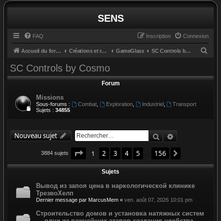
SENS
FAQ
Inscription
Connexion
R
Accueil du forum
Créations et retours
GameGlass
SC Controls by Cosmo
e
SC Controls by Cosmo
c
Forum
h
Missions
e
Sous-forums :
Combat
,
Exploration
,
Industriel
,
Transport
r
Sujets :
34855
c
h
Rechercher
Recherche av
Nouveau sujet
e
Page
1
sur
156
1
2
3
4
5
156
Suivant
3884 sujets
…
r
Sujets
Вывод из запоя цена в наркологической клинике
ТрезвоХелп
Dernier message par
MarcusMem
«
ven. août 07, 2026 10:01 pm
Строительство домов и установка натяжных систем
— одни из важнейших этапов создания удобства