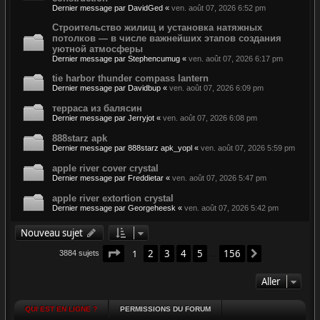
Dernier message par
DavidGed
«
ven. août 07, 2026 6:52 pm
Строительство жилищ и установка натяжных
потолков — в числе важнейших этапов создания
уютной атмосферы
Dernier message par
Stephencumug
«
ven. août 07, 2026 6:17 pm
tie harbor thunder compass lantern
Dernier message par
Davidbup
«
ven. août 07, 2026 6:09 pm
терраса из балясин
Dernier message par
Jerryjot
«
ven. août 07, 2026 6:08 pm
888starz apk
Dernier message par
888starz apk_yopl
«
ven. août 07, 2026 5:59 pm
apple river cover crystal
Dernier message par
Freddietar
«
ven. août 07, 2026 5:47 pm
apple river extortion crystal
Dernier message par
Georgeheesk
«
ven. août 07, 2026 5:42 pm
Nouveau sujet
Page
1
sur
156
1
2
3
4
5
156
Suivant
3884 sujets
…
Aller
QUI EST EN LIGNE ?
PERMISSIONS DU FORUM