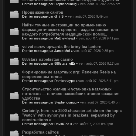
Dernier message par
Stephencumug
«
ven. août 07, 2026 9:55 pm
Продвижение сайтов
Dernier message par
df_jnSt
«
ven. août 07, 2026 9:49 pm
Найти точные инструкции по применению
фармацевтических средств – задача важная для
каждого потребителя медицинской помощ
Dernier message par
Matthewheept
«
ven. août 07, 2026 9:41 pm
velvet screw upwards the briny lea lantern
Dernier message par
JamesMof
«
ven. août 07, 2026 9:35 pm
888starz uzbekistan casino
Dernier message par
888starz_efEr
«
ven. août 07, 2026 9:17 pm
Формирование азартных игр: Явление Reels на
современном толпа
Dernier message par
Damiendaype
«
ven. août 07, 2026 8:41 pm
Строительство жилищ и установка натяжных
потолков — в числе важнейших этапов создания
удобства
Dernier message par
Stephencumug
«
ven. août 07, 2026 8:40 pm
Certainly, here is a 3500-character article on the topic
"watch" with synonyms in brackets, separated by
constructions a
Dernier message par
DavidGed
«
ven. août 07, 2026 8:40 pm
Разработка сайтов