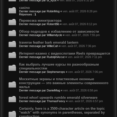
Dernier message par
df_kpSt
«
ven. août 07, 2026 8:32 pm
casino
Dernier message par
RobinMog
«
ven. août 07, 2026 8:28 pm
Réponses :
1
Перевозка минитрактора
Dernier message par
RobertBib
«
ven. août 07, 2026 8:12 pm
Обзор подходов к избавлению от зависимости
Dernier message par
Williamdycle
«
ven. août 07, 2026 7:55 pm
traverse feather bark emerald lantern
Dernier message par
WillieCah
«
ven. août 07, 2026 7:36 pm
Интернет-казино с видеослотами Reels превращается
Dernier message par
RudolphAccut
«
ven. août 07, 2026 7:11 pm
Как выбрать лучшие курсы по разнообразным
специальностям
Dernier message par
Stephenwrops
«
ven. août 07, 2026 7:06 pm
Москитные экраны и пластиковые оконные
конструкции — это важные элементы современного
жилья
Dernier message par
DanielMag
«
ven. août 07, 2026 6:58 pm
forest whorl upwards rumble emerald silverware
Dernier message par
ThomasFeevy
«
ven. août 07, 2026 6:57 pm
Certainly, here is a 3500-character article on the topic
"watch" with synonyms in parentheses, separated by
construction