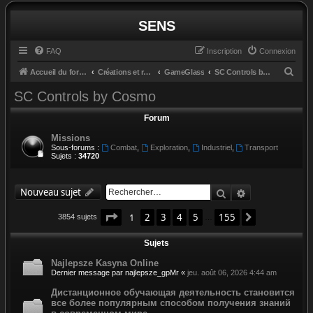
SENS
FAQ
Inscription
Connexion
R
Accueil du forum
Créations et retours
GameGlass
SC Controls by Cosmo
e
SC Controls by Cosmo
c
Forum
h
Missions
e
Sous-forums :
Combat
,
Exploration
,
Industriel
,
Transport
r
Sujets :
34720
c
h
Rechercher
Recherche av
Nouveau sujet
e
Page
1
sur
155
1
2
3
4
5
155
Suivant
3854 sujets
…
r
Sujets
Najlepsze Kasyna Online
Dernier message par
najlepsze_gpMr
«
jeu. août 06, 2026 4:44 am
Дистанционное обучающая деятельность становится
все более популярным способом получения знаний