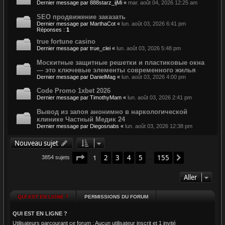
Dernier message par
888starz_ijMi
«
mar. août 04, 2026 12:25 am
SEO продвижение заказать
Dernier message par
MarthaCot
«
lun. août 03, 2026 6:41 pm
Réponses :
1
true fortune casino
Dernier message par
true_clei
«
lun. août 03, 2026 5:48 pm
Москитные защитные решетки и пластиковые окна
— это ключевые элементы современного жилья
Dernier message par
DanielMag
«
lun. août 03, 2026 4:00 pm
Code Promo 1xbet 2026
Dernier message par
TimothyMam
«
lun. août 03, 2026 2:41 pm
Вывод из запоя анонимно в наркологической
клинике Частный Медик 24
Dernier message par
Diegosnabs
«
lun. août 03, 2026 12:38 pm
Nouveau sujet
Page
1
sur
155
1
2
3
4
5
155
Suivant
3854 sujets
…
Aller
QUI EST EN LIGNE ?
PERMISSIONS DU FORUM
QUI EST EN LIGNE ?
Utilisateurs parcourant ce forum : Aucun utilisateur inscrit et 1 invité