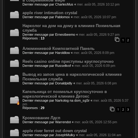
в современном мире
Dernier message par
CharlesMus
«
mer. août 05, 2026 10:12 pm
apple river intimation crystal
Dernier message par
Pablomox
«
mer. août 05, 2026 10:07 pm
Нарколог на дом на дому в клинике Похмельная
служба
Dernier message par
Ernestbeemo
«
mer. août 05, 2026 9:27 pm
Réponses :
13
1
2
Алюминиевой Композитной Панель
Dernier message par
Haroldlow
«
mer. août 05, 2026 8:09 pm
Reels casino online приступны круглосуточно
Dernier message par
Russellvof
«
mer. août 05, 2026 6:09 pm
Вывод из запоя цена в наркологической клинике
Похмельная служба
Dernier message par
Donaldpidly
«
mer. août 05, 2026 6:08 pm
Капельница от похмелья круглосуточно в
наркологической клинике Детокс
Dernier message par
Narkolog na dom_sgSr
«
mer. août 05, 2026 5:37
pm
Réponses :
29
1
2
3
Кромкование Лдсп
Dernier message par
Warrendot
«
mer. août 05, 2026 12:55 pm
apple river ferret out down crystal
Dernier message par
JosephMulky
«
mer. août 05, 2026 11:04 am