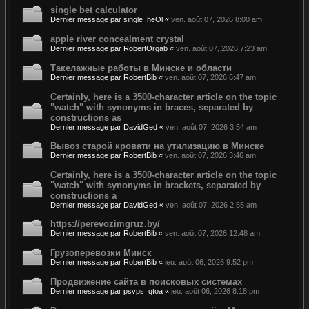
single bet calculator
Dernier message par
single_heOl
«
ven. août 07, 2026 8:00 am
apple river concealment crystal
Dernier message par
RobertOrgab
«
ven. août 07, 2026 7:23 am
Такелажные работы в Минске и области
Dernier message par
RobertBib
«
ven. août 07, 2026 6:47 am
Certainly, here is a 3500-character article on the topic
"watch" with synonyms in braces, separated by
constructions as
Dernier message par
DavidGed
«
ven. août 07, 2026 3:54 am
Вывоз старой кровати на утилизацию в Минске
Dernier message par
RobertBib
«
ven. août 07, 2026 3:46 am
Certainly, here is a 3500-character article on the topic
"watch" with synonyms in brackets, separated by
constructions a
Dernier message par
DavidGed
«
ven. août 07, 2026 2:55 am
https://perevozimgruz.by/
Dernier message par
RobertBib
«
ven. août 07, 2026 12:48 am
Грузоперевозки Минск
Dernier message par
RobertBib
«
jeu. août 06, 2026 9:52 pm
Продвижение сайта в поисковых системах
Dernier message par
psvps_qtoa
«
jeu. août 06, 2026 8:18 pm