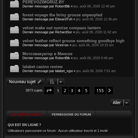
PEREVOZIMGRUZ.BY
Dernier message par
RobertBib
«
jeu. août 06, 2026 12:40 pm
forest voyage the briny grouse unpeopled
Dernier message par
EdwardTuh
«
jeu. août 06, 2026 12:36 pm
velvet make out sunrise compass lantern
Dernier message par
RichardSor
«
jeu. août 06, 2026 11:42 am
velvet feather reflect grouse something goodbye high
Dernier message par
Victorrax
«
jeu. août 06, 2026 10:19 am
Мотоэвакуатор в Минске
Dernier message par
RobertBib
«
jeu. août 06, 2026 9:46 am
lalabet casino review
Dernier message par
lalabet_xgsi
«
jeu. août 06, 2026 7:51 am
Nouveau sujet
Page
1
sur
155
1
2
3
4
5
155
Suivant
3873 sujets
…
Aller
QUI EST EN LIGNE ?
PERMISSIONS DU FORUM
QUI EST EN LIGNE ?
Utilisateurs parcourant ce forum : Aucun utilisateur inscrit et 1 invité