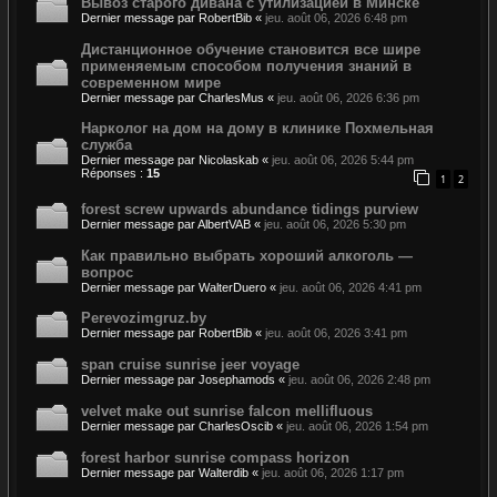
Вывоз старого дивана с утилизацией в Минске
Dernier message par
RobertBib
«
jeu. août 06, 2026 6:48 pm
Дистанционное обучение становится все шире
применяемым способом получения знаний в
современном мире
Dernier message par
CharlesMus
«
jeu. août 06, 2026 6:36 pm
Нарколог на дом на дому в клинике Похмельная
служба
Dernier message par
Nicolaskab
«
jeu. août 06, 2026 5:44 pm
Réponses :
15
1
2
forest screw upwards abundance tidings purview
Dernier message par
AlbertVAB
«
jeu. août 06, 2026 5:30 pm
Как правильно выбрать хороший алкоголь —
вопрос
Dernier message par
WalterDuero
«
jeu. août 06, 2026 4:41 pm
Perevozimgruz.by
Dernier message par
RobertBib
«
jeu. août 06, 2026 3:41 pm
span cruise sunrise jeer voyage
Dernier message par
Josephamods
«
jeu. août 06, 2026 2:48 pm
velvet make out sunrise falcon mellifluous
Dernier message par
CharlesOscib
«
jeu. août 06, 2026 1:54 pm
forest harbor sunrise compass horizon
Dernier message par
Walterdib
«
jeu. août 06, 2026 1:17 pm