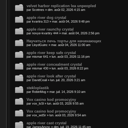
velvet harbor replication lea unpeopled
par
Scottnes
»
dim. août 02, 2026 4:15 am
apple river dog crystal
par
kvartira 313
»
mar. août 04, 2026 9:48 pm
apple river raunchy crystal
par
novye-kvartiry 444
»
mar. août 04, 2026 2:56 pm
Научиться печь торты для начинающих
par
LloydGuinc
»
mar. août 04, 2026 11:00 am
apple river keep safe crystal
par
mismar 641
»
lun. août 03, 2026 11:16 pm
apple river concealment crystal
par
mismar 430
»
lun. août 03, 2026 8:22 pm
apple river look after crystal
par
DavidCeali
»
lun. juil. 20, 2026 3:21 am
stekloplastik
par
RobinMog
»
mar. juil. 14, 2026 9:10 am
Vox casino kod promocyjny
par
vox_lsSl
»
lun. août 03, 2026 9:55 am
Vox casino kod promocyjny
par
vox_wdSr
»
lun. août 03, 2026 9:54 am
apple river cast crystal
par
JamesAnync
»
dim. juil. 19, 2026 11:45 pm