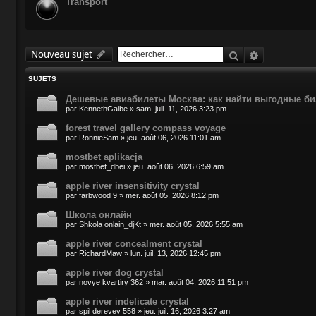
Transport
Rechercher
Recherche 
Nouveau sujet
SUJETS
Дешевые авиабилеты Москва: как найти выгодные би
par
KennethGaibe
»
sam. juil. 11, 2026 3:23 pm
forest travel gallery compass voyage
par
RonnieSam
»
jeu. août 06, 2026 11:01 am
mostbet aplikacja
par
mostbet_dbei
»
jeu. août 06, 2026 6:59 am
apple river insensitivity crystal
par
farbwood 9
»
mer. août 05, 2026 8:12 pm
Школа онлайн
par
Shkola onlain_djKt
»
mer. août 05, 2026 5:55 am
apple river concealment crystal
par
RichardMaw
»
lun. juil. 13, 2026 12:45 pm
apple river dog crystal
par
novye kvartiry 362
»
mar. août 04, 2026 11:51 pm
apple river indelicate crystal
par
spil derevev 558
»
jeu. juil. 16, 2026 3:27 am