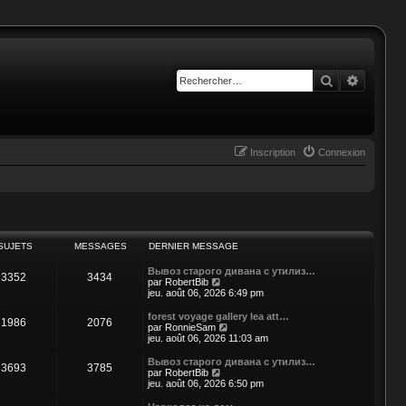
Rechercher
Recherc
Inscription
Connexion
SUJETS
MESSAGES
DERNIER MESSAGE
Вывоз старого дивана с утилиз…
3352
3434
C
par
RobertBib
o
jeu. août 06, 2026 6:49 pm
n
s
forest voyage gallery lea att…
1986
2076
u
C
par
RonnieSam
l
o
jeu. août 06, 2026 11:03 am
t
n
e
s
Вывоз старого дивана с утилиз…
3693
3785
r
u
C
par
RobertBib
l
l
o
jeu. août 06, 2026 6:50 pm
e
t
n
d
e
s