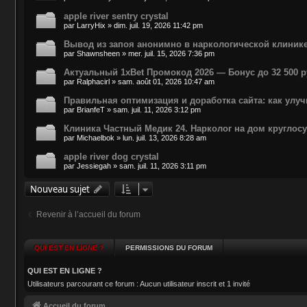
apple river sentry crystal
par
LarryHix
»
dim. juil. 19, 2026 11:42 pm
Вывод из запоя анонимно в наркологической клиник
par
Shawnsheen
»
mer. juil. 15, 2026 7:36 pm
Актуальный 1xBet Промокод 2026 — Бонус до 32 500 р
par
Ralphacirl
»
sam. août 01, 2026 10:47 am
Правильная оптимизация и доработка сайта: как улуч
par
BrianfeT
»
sam. juil. 11, 2026 3:12 pm
Клиника Частный Медик 24. Нарколог на дом круглос
par
Michaelbok
»
lun. juil. 13, 2026 8:28 am
apple river dog crystal
par
Jessiegah
»
sam. juil. 11, 2026 3:11 pm
Nouveau sujet
Revenir à l’accueil du forum
QUI EST EN LIGNE ?
PERMISSIONS DU FORUM
QUI EST EN LIGNE ?
Utilisateurs parcourant ce forum : Aucun utilisateur inscrit et 1 invité
Accueil du forum