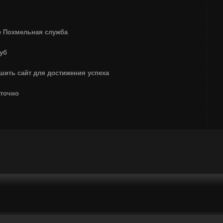
е Похмельная служба
уб
шить сайт для достижения успеха
уточно