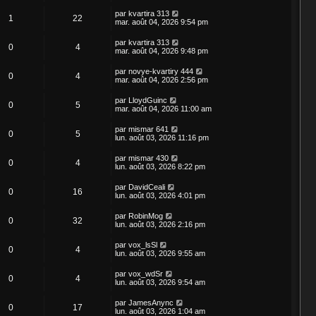
par
kvartira 313
1
22
mar. août 04, 2026 9:54 pm
par
kvartira 313
0
4
mar. août 04, 2026 9:48 pm
par
novye-kvartiry 444
0
4
mar. août 04, 2026 2:56 pm
par
LloydGuinc
0
5
mar. août 04, 2026 11:00 am
par
mismar 641
0
5
lun. août 03, 2026 11:16 pm
par
mismar 430
0
4
lun. août 03, 2026 8:22 pm
par
DavidCeali
0
16
lun. août 03, 2026 4:01 pm
par
RobinMog
0
32
lun. août 03, 2026 2:16 pm
par
vox_lsSl
0
4
lun. août 03, 2026 9:55 am
par
vox_wdSr
0
4
lun. août 03, 2026 9:54 am
par
JamesAnync
0
17
lun. août 03, 2026 1:04 am