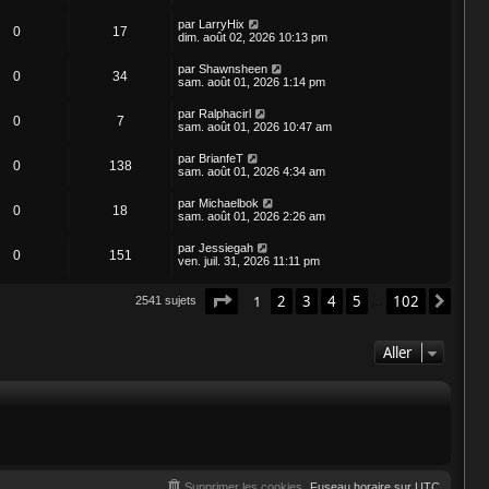
par
LarryHix
0
17
dim. août 02, 2026 10:13 pm
par
Shawnsheen
0
34
sam. août 01, 2026 1:14 pm
par
Ralphacirl
0
7
sam. août 01, 2026 10:47 am
par
BrianfeT
0
138
sam. août 01, 2026 4:34 am
par
Michaelbok
0
18
sam. août 01, 2026 2:26 am
par
Jessiegah
0
151
ven. juil. 31, 2026 11:11 pm
Page
1
sur
102
1
2
3
4
5
102
Suiv
2541 sujets
…
Aller
Supprimer les cookies
Fuseau horaire sur
UTC