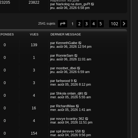
Нарколог на дом
e
23205
23822
r
u
C
par
Narkolog na dom_gvPl
r
l
l
o
jeu. août 06, 2026 6:58 pm
n
e
t
n
i
d
e
s
e
e
r
u
r
r
l
l
Page
1
sur
102
1
2
3
4
5
102
Suiv
2541 sujets
…
m
n
e
t
e
i
d
e
s
e
e
r
ÉPONSES
VUES
DERNIER MESSAGE
s
r
r
l
a
m
n
e
g
par
KennethGaibe
e
i
d
0
139
e
jeu. août 06, 2026 12:54 pm
s
e
e
s
r
r
a
m
par
RonnieSam
n
0
1
g
e
jeu. août 06, 2026 11:01 am
i
e
s
e
s
r
par
mostbet_dbei
a
0
3
m
jeu. août 06, 2026 6:59 am
g
e
e
s
par
farbwood 9
s
0
3
mer. août 05, 2026 8:12 pm
a
g
e
par
Shkola onlain_djKt
0
4
mer. août 05, 2026 5:55 am
par
RichardMaw
0
16
mer. août 05, 2026 1:41 am
par
novye kvartiry 362
0
4
mar. août 04, 2026 11:51 pm
par
spil derevev 558
0
154
mar. août 04, 2026 9:56 pm