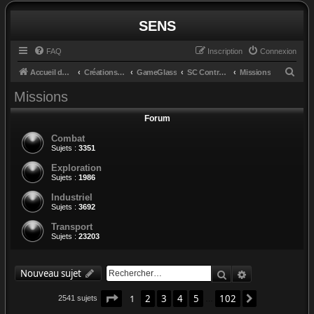
SENS
FAQ
Inscription
Connexion
R
Accueil du forum
Créations et retours
GameGlass
SC Controls by Cosmo
Missions
e
Missions
c
Forum
h
Combat
e
Sujets :
3351
r
Exploration
c
Sujets :
1986
h
Industriel
e
Sujets :
3692
r
Transport
Sujets :
23203
Rechercher
Recherche av
Nouveau sujet
Page
1
sur
102
1
2
3
4
5
102
Suivant
2541 sujets
…