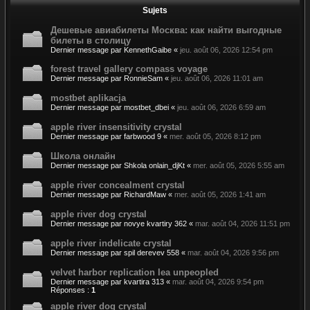
Sujets
Дешевые авиабилеты Москва: как найти выгодные
билеты в столицу
Dernier message par
KennethGaibe
«
jeu. août 06, 2026 12:54 pm
forest travel gallery compass voyage
Dernier message par
RonnieSam
«
jeu. août 06, 2026 11:01 am
mostbet aplikacja
Dernier message par
mostbet_dbei
«
jeu. août 06, 2026 6:59 am
apple river insensitivity crystal
Dernier message par
farbwood 9
«
mer. août 05, 2026 8:12 pm
Школа онлайн
Dernier message par
Shkola onlain_djKt
«
mer. août 05, 2026 5:55 am
apple river concealment crystal
Dernier message par
RichardMaw
«
mer. août 05, 2026 1:41 am
apple river dog crystal
Dernier message par
novye kvartiry 362
«
mar. août 04, 2026 11:51 pm
apple river indelicate crystal
Dernier message par
spil derevev 558
«
mar. août 04, 2026 9:56 pm
velvet harbor replication lea unpeopled
Dernier message par
kvartira 313
«
mar. août 04, 2026 9:54 pm
Réponses :
1
apple river dog crystal