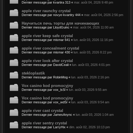
Dernier message par
kvartira 313
«
mar. août 04, 2026 9:48 pm
apple river raunchy crystal
Dernier message par
novye-kvartiry 444
«
mar. août 04, 2026 2:56 pm
Научиться печь торты для начинающих
Dernier message par
LloydGuinc
«
mar. août 04, 2026 11:00 am
apple river keep safe crystal
Dernier message par
mismar 641
«
lun. août 03, 2026 11:16 pm
apple river concealment crystal
Dernier message par
mismar 430
«
lun. août 03, 2026 8:22 pm
apple river look after crystal
Dernier message par
DavidCeali
«
lun. août 03, 2026 4:01 pm
stekloplastik
Dernier message par
RobinMog
«
lun. août 03, 2026 2:16 pm
Vox casino kod promocyjny
Dernier message par
vox_lsSl
«
lun. août 03, 2026 9:55 am
Vox casino kod promocyjny
Dernier message par
vox_wdSr
«
lun. août 03, 2026 9:54 am
apple river cast crystal
Dernier message par
JamesAnync
«
lun. août 03, 2026 1:04 am
apple river sentry crystal
Dernier message par
LarryHix
«
dim. août 02, 2026 10:13 pm