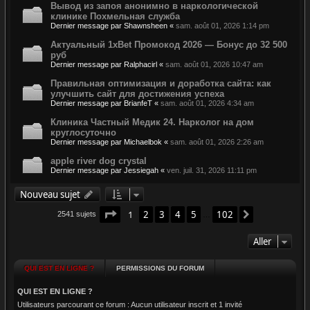
Вывод из запоя анонимно в наркологической
клинике Похмельная служба
Dernier message par
Shawnsheen
«
sam. août 01, 2026 1:14 pm
Актуальный 1xBet Промокод 2026 — Бонус до 32 500
руб
Dernier message par
Ralphacirl
«
sam. août 01, 2026 10:47 am
Правильная оптимизация и доработка сайта: как
улучшить сайт для достижения успеха
Dernier message par
BrianfeT
«
sam. août 01, 2026 4:34 am
Клиника Частный Медик 24. Нарколог на дом
круглосуточно
Dernier message par
Michaelbok
«
sam. août 01, 2026 2:26 am
apple river dog crystal
Dernier message par
Jessiegah
«
ven. juil. 31, 2026 11:11 pm
Nouveau sujet
Page
1
sur
102
1
2
3
4
5
102
Suivant
2541 sujets
…
Aller
QUI EST EN LIGNE ?
PERMISSIONS DU FORUM
QUI EST EN LIGNE ?
Utilisateurs parcourant ce forum : Aucun utilisateur inscrit et 1 invité