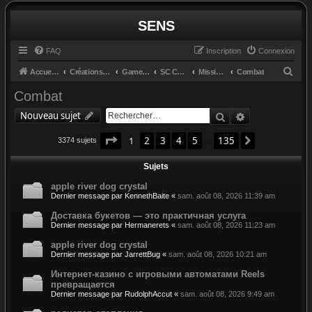
SENS
FAQ
Inscription
Connexion
R
Accueil du forum
Créations et retours
GameGlass
SC Controls by Cosmo
Missions
Combat
e
Combat
c
Rechercher
Recherche av
Nouveau sujet
h
Page
1
sur
135
e
1
2
3
4
5
135
Suivant
3374 sujets
…
r
Sujets
c
apple river dog crystal
h
Dernier message par
KennethBaite
«
sam. août 08, 2026 11:39 am
e
Доставка букетов — это практичная услуга
r
Dernier message par
Hermanerets
«
sam. août 08, 2026 11:23 am
apple river dog crystal
Dernier message par
JarrettBug
«
sam. août 08, 2026 10:21 am
Интернет-казино с игровыми автоматами Reels
превращается
Dernier message par
RudolphAccut
«
sam. août 08, 2026 9:49 am