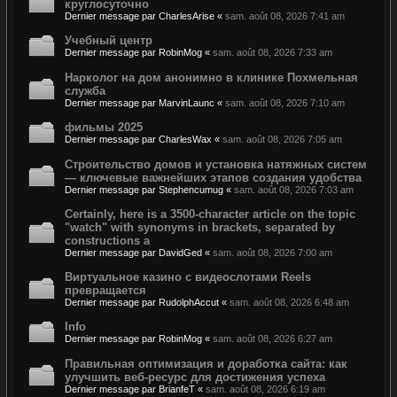
круглосуточно
Dernier message par
CharlesArise
«
sam. août 08, 2026 7:41 am
Учебный центр
Dernier message par
RobinMog
«
sam. août 08, 2026 7:33 am
Нарколог на дом анонимно в клинике Похмельная
служба
Dernier message par
MarvinLaunc
«
sam. août 08, 2026 7:10 am
фильмы 2025
Dernier message par
CharlesWax
«
sam. août 08, 2026 7:05 am
Строительство домов и установка натяжных систем
— ключевые важнейших этапов создания удобства
Dernier message par
Stephencumug
«
sam. août 08, 2026 7:03 am
Certainly, here is a 3500-character article on the topic
"watch" with synonyms in brackets, separated by
constructions a
Dernier message par
DavidGed
«
sam. août 08, 2026 7:00 am
Виртуальное казино с видеослотами Reels
превращается
Dernier message par
RudolphAccut
«
sam. août 08, 2026 6:48 am
Info
Dernier message par
RobinMog
«
sam. août 08, 2026 6:27 am
Правильная оптимизация и доработка сайта: как
улучшить веб-ресурс для достижения успеха
Dernier message par
BrianfeT
«
sam. août 08, 2026 6:19 am