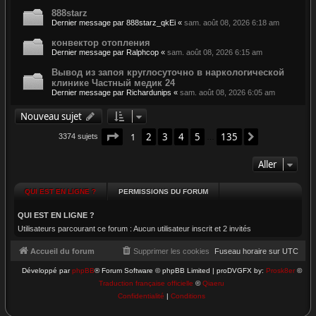
888starz
Dernier message par
888starz_qkEi
«
sam. août 08, 2026 6:18 am
конвектор отопления
Dernier message par
Ralphcop
«
sam. août 08, 2026 6:15 am
Вывод из запоя круглосуточно в наркологической
клинике Частный медик 24
Dernier message par
Richardunips
«
sam. août 08, 2026 6:05 am
Nouveau sujet
Page
1
sur
135
1
2
3
4
5
135
Suivant
3374 sujets
…
Aller
QUI EST EN LIGNE ?
PERMISSIONS DU FORUM
QUI EST EN LIGNE ?
Utilisateurs parcourant ce forum : Aucun utilisateur inscrit et 2 invités
Accueil du forum
Supprimer les cookies
Fuseau horaire sur
UTC
Développé par
phpBB
® Forum Software © phpBB Limited | proDVGFX by:
Prosk8er
©
Traduction française officielle
©
Qiaeru
Confidentialité
|
Conditions