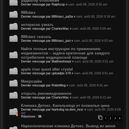
радиатор отопления
Dernier message par
Ralphcop
«
sam. août 08, 2026 9:30 am
888starz
Dernier message par
888starz_paSa
«
sam. août 08, 2026 9:18 am
интересно узнать
Dernier message par
CharlesWax
«
sam. août 08, 2026 9:05 am
888starz скачать
Dernier message par
888starz_just
«
sam. août 08, 2026 9:03 am
Найти точные инструкции по применению
медикаментов – задача критичная для каждого
потребителя медицинской помощи
Dernier message par
Matthewheept
«
sam. août 08, 2026 9:01 am
apple river quest after crystal
Dernier message par
uploadpic 679
«
sam. août 08, 2026 8:51 am
Микрозайм
Dernier message par
RobinMog
«
sam. août 08, 2026 8:41 am
открыть рекомендованное
Dernier message par
CharlesWax
«
sam. août 08, 2026 8:22 am
Клиника Детокс. Капельница от похмелья цена
Dernier message par
Narkolog na dom_nxsr
«
sam. août 08, 2026 8:09
am
Réponses :
36
1
2
3
4
Наркологическая клиника Детокс. Вывод из запоя