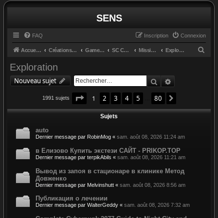
SENS
FAQ
Inscription
Connexion
R
Accueil du forum
Créations et retours
GameGlass
SC Controls by Cosmo
Missions
Exploration
e
Exploration
c
Rechercher
Recherche av
Nouveau sujet
h
Page
1
sur
80
e
1
2
3
4
5
80
Suivant
1991 sujets
…
r
Sujets
c
auto
h
Dernier message par
RobinMog
«
sam. août 08, 2026 11:24 am
e
в Елизово Купить экстези САЙТ - PRIKOP.TOP
r
Dernier message par
terpikAbils
«
sam. août 08, 2026 11:21 am
Вывод из запоя в стационаре в клинике Метод
Довженко
Dernier message par
Melvinshutt
«
sam. août 08, 2026 8:56 am
Публикация о лечении
Dernier message par
WalterGeddy
«
sam. août 08, 2026 7:32 am