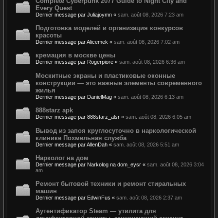
Complete Cyberpunk 2077 Guide to Night City and
Every Quest
Dernier message par
Juliajoymn
«
sam. août 08, 2026 7:23 am
Подготовка моделей и организация конкурсов
красоты
Dernier message par
Alicemek
«
sam. août 08, 2026 7:02 am
кремация в москве цены
Dernier message par
Rogerpiore
«
sam. août 08, 2026 6:36 am
Москитные экраны и пластиковые оконные
конструкции — это важные элементы современного
жилья
Dernier message par
DanielMag
«
sam. août 08, 2026 6:13 am
888starz apk
Dernier message par
888starz_alsr
«
sam. août 08, 2026 6:05 am
Вывод из запоя круглосуточно в наркологической
клинике Похмельная служба
Dernier message par
AllenDah
«
sam. août 08, 2026 5:51 am
Нарколог на дом
Dernier message par
Narkolog na dom_eysr
«
sam. août 08, 2026 3:04
am
Ремонт бытовой техники и ремонт стиральных
машин
Dernier message par
EdwinFus
«
sam. août 08, 2026 2:37 am
Аутентификатор Steam — утилита для