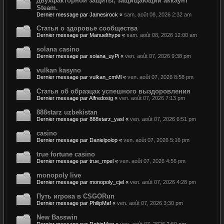
двухфакторной защиты, защищающий аккаунт
Steam.
Dernier message par
Jamesirock
«
sam. août 08, 2026 2:32 am
Статья о здоровье сообщества
Dernier message par
Manuelthype
«
sam. août 08, 2026 12:00 am
solana casino
Dernier message par
solana_uyPi
«
ven. août 07, 2026 9:38 pm
vulkan kasyno
Dernier message par
vulkan_cmMl
«
ven. août 07, 2026 8:58 pm
Статья об образцах успешного выздоровления
Dernier message par
Alfredosig
«
ven. août 07, 2026 7:13 pm
888starz uzbekistan
Dernier message par
888starz_yasl
«
ven. août 07, 2026 6:51 pm
casino
Dernier message par
Danielpolop
«
ven. août 07, 2026 5:16 pm
true fortune casino
Dernier message par
true_mpel
«
ven. août 07, 2026 4:56 pm
monopoly live
Dernier message par
monopoly_cjel
«
ven. août 07, 2026 4:28 pm
Путь игрока в CSGORun
Dernier message par
PhilipMaf
«
ven. août 07, 2026 3:30 pm
New Basswin