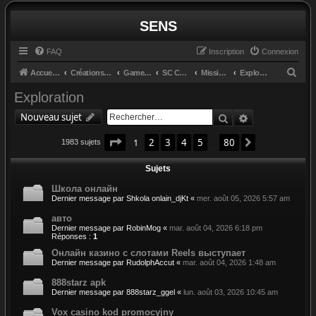
SENS
FAQ
Inscription
Connexion
R
Accueil du forum
Créations et retours
GameGlass
SC Controls by Cosmo
Missions
Exploration
e
Exploration
c
Rechercher
Recherche av
Nouveau sujet
h
Page
1
sur
80
e
1
2
3
4
5
80
Suivant
1983 sujets
…
r
Sujets
c
Школа онлайн
h
Dernier message par
Shkola onlain_djKt
«
mer. août 05, 2026 5:57 am
e
авто
r
Dernier message par
RobinMog
«
mar. août 04, 2026 6:18 pm
Réponses :
1
Онлайн казино с слотами Reels выступает
Dernier message par
RudolphAccut
«
mar. août 04, 2026 1:48 am
888starz apk
Dernier message par
888starz_ggel
«
lun. août 03, 2026 10:45 am
Vox casino kod promocyjny