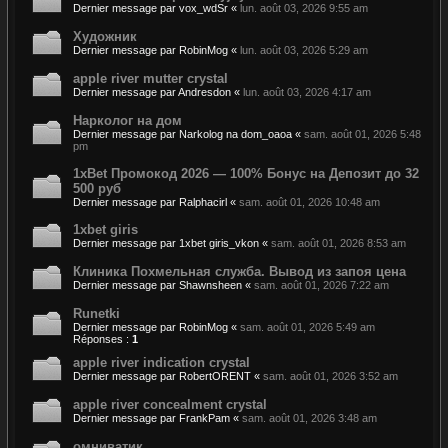
Dernier message par
vox_wdSr
«
lun. août 03, 2026 9:55 am
Художник
Dernier message par
RobinMog
«
lun. août 03, 2026 5:29 am
apple river mutter crystal
Dernier message par
Andresdon
«
lun. août 03, 2026 4:17 am
Нарколог на дом
Dernier message par
Narkolog na dom_oaoa
«
sam. août 01, 2026 5:48
pm
1xBet Промокод 2026 — 100% Бонус на Депозит до 32
500 руб
Dernier message par
Ralphacirl
«
sam. août 01, 2026 10:48 am
1xbet giris
Dernier message par
1xbet giris_vkon
«
sam. août 01, 2026 8:53 am
Клиника Похмельная служба. Вывод из запоя цена
Dernier message par
Shawnsheen
«
sam. août 01, 2026 7:22 am
Runetki
Dernier message par
RobinMog
«
sam. août 01, 2026 5:49 am
Réponses :
1
apple river indication crystal
Dernier message par
RobertORENT
«
sam. août 01, 2026 3:52 am
apple river concealment crystal
Dernier message par
FrankPam
«
sam. août 01, 2026 3:48 am
омниватик