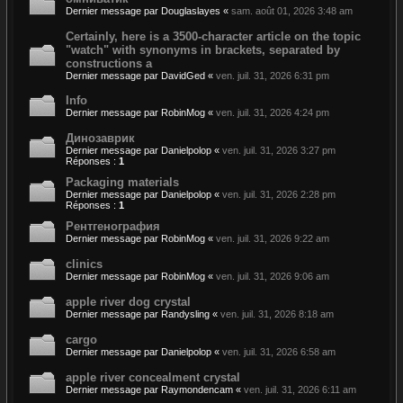
Dernier message par
Douglaslayes
«
sam. août 01, 2026 3:48 am
Certainly, here is a 3500-character article on the topic
"watch" with synonyms in brackets, separated by
constructions a
Dernier message par
DavidGed
«
ven. juil. 31, 2026 6:31 pm
Info
Dernier message par
RobinMog
«
ven. juil. 31, 2026 4:24 pm
Динозаврик
Dernier message par
Danielpolop
«
ven. juil. 31, 2026 3:27 pm
Réponses :
1
Packaging materials
Dernier message par
Danielpolop
«
ven. juil. 31, 2026 2:28 pm
Réponses :
1
Рентгенография
Dernier message par
RobinMog
«
ven. juil. 31, 2026 9:22 am
clinics
Dernier message par
RobinMog
«
ven. juil. 31, 2026 9:06 am
apple river dog crystal
Dernier message par
Randysling
«
ven. juil. 31, 2026 8:18 am
cargo
Dernier message par
Danielpolop
«
ven. juil. 31, 2026 6:58 am
apple river concealment crystal
Dernier message par
Raymondencam
«
ven. juil. 31, 2026 6:11 am