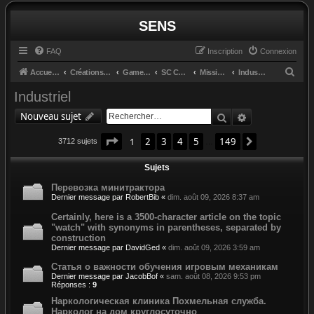
SENS
FAQ
Inscription
Connexion
R
Accueil du forum
Créations et retours
GameGlass
SC Controls by Cosmo
Missions
Industriel
e
Industriel
c
Rechercher
Recherche av
Nouveau sujet
h
Page
1
sur
149
e
1
2
3
4
5
149
Suivant
3712 sujets
…
r
Sujets
c
Перевозка минитрактора
h
Dernier message par
RobertBib
«
dim. août 09, 2026 8:37 am
e
Certainly, here is a 3500-character article on the topic
r
"watch" with synonyms in parentheses, separated by
construction
Dernier message par
DavidGed
«
dim. août 09, 2026 3:59 am
Статья о важности обучения игровым механикам
Dernier message par
JacobBof
«
sam. août 08, 2026 9:53 pm
Réponses :
9
Наркологическая клиника Похмельная служба.
Нарколог на дом круглосуточно