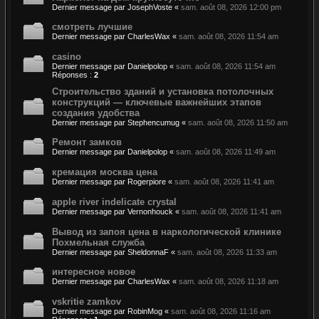
Dernier message par
JosephVoste
«
sam. août 08, 2026 12:00 pm
смотреть лучшие
Dernier message par
CharlesWax
«
sam. août 08, 2026 11:54 am
casino
Dernier message par
Danielpolop
«
sam. août 08, 2026 11:54 am
Réponses :
2
Строительство зданий и установка потолочных
конструкций — ключевые важнейших этапов
создания удобства
Dernier message par
Stephencumug
«
sam. août 08, 2026 11:50 am
Ремонт замков
Dernier message par
Danielpolop
«
sam. août 08, 2026 11:49 am
кремация москва цена
Dernier message par
Rogerpiore
«
sam. août 08, 2026 11:41 am
apple river indelicate crystal
Dernier message par
Vernonhouck
«
sam. août 08, 2026 11:41 am
Вывод из запоя цена в наркологической клинике
Похмельная служба
Dernier message par
SheldonnaF
«
sam. août 08, 2026 11:33 am
интересное новое
Dernier message par
CharlesWax
«
sam. août 08, 2026 11:18 am
vskritie zamkov
Dernier message par
RobinMog
«
sam. août 08, 2026 11:16 am