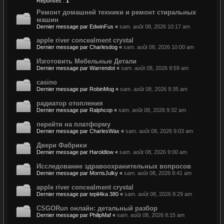
Réponses :
1
Ремонт домашней техники и ремонт стиральных
машин
Dernier message par
EdwinFus
«
sam. août 08, 2026 10:17 am
apple river concealment crystal
Dernier message par
Charlesdog
«
sam. août 08, 2026 10:00 am
Изготовить Мебельные Детали
Dernier message par
Warrendot
«
sam. août 08, 2026 9:59 am
casino
Dernier message par
RobinMog
«
sam. août 08, 2026 9:35 am
радиатор отопления
Dernier message par
Ralphcop
«
sam. août 08, 2026 9:32 am
перейти на платформу
Dernier message par
CharlesWax
«
sam. août 08, 2026 9:03 am
Двери Фабрики
Dernier message par
Haroldlow
«
sam. août 08, 2026 9:00 am
Исследование здравоохранительных вопросов
Dernier message par
MorrisJulky
«
sam. août 08, 2026 8:41 am
apple river concealment crystal
Dernier message par
tepli4ka 380
«
sam. août 08, 2026 8:29 am
CSGORun онлайн: детальный разбор
Dernier message par
PhilipMaf
«
sam. août 08, 2026 8:15 am