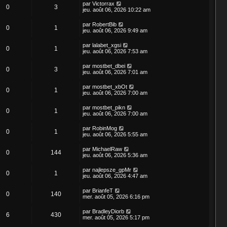
par
Victorrax
0
3
jeu. août 06, 2026 10:22 am
par
RobertBib
0
1
jeu. août 06, 2026 9:49 am
par
lalabet_xgsi
0
1
jeu. août 06, 2026 7:53 am
par
mostbet_dbei
0
3
jeu. août 06, 2026 7:01 am
par
mostbet_xbOt
0
1
jeu. août 06, 2026 7:00 am
par
mostbet_pikn
0
1
jeu. août 06, 2026 7:00 am
par
RobinMog
0
1
jeu. août 06, 2026 5:55 am
par
MichaelRaw
0
144
jeu. août 06, 2026 5:36 am
par
najlepsze_gpMr
0
1
jeu. août 06, 2026 4:47 am
par
BrianfeT
0
140
mer. août 05, 2026 6:16 pm
par
BradleyDiorb
6
430
mer. août 05, 2026 5:17 pm