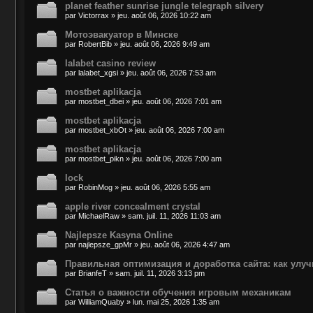
planet feather sunrise jungle telegraph silvery
par
Victorrax
»
jeu. août 06, 2026 10:22 am
Мотоэвакуатор в Минске
par
RobertBib
»
jeu. août 06, 2026 9:49 am
lalabet casino review
par
lalabet_xgsi
»
jeu. août 06, 2026 7:53 am
mostbet aplikacja
par
mostbet_dbei
»
jeu. août 06, 2026 7:01 am
mostbet aplikacja
par
mostbet_xbOt
»
jeu. août 06, 2026 7:00 am
mostbet aplikacja
par
mostbet_pikn
»
jeu. août 06, 2026 7:00 am
lock
par
RobinMog
»
jeu. août 06, 2026 5:55 am
apple river concealment crystal
par
MichaelRaw
»
sam. juil. 11, 2026 11:03 am
Najlepsze Kasyna Online
par
najlepsze_gpMr
»
jeu. août 06, 2026 4:47 am
Правильная оптимизация и доработка сайта: как улу
par
BrianfeT
»
sam. juil. 11, 2026 3:13 pm
Статья о важности обучения игровым механикам
par
WilliamQuaby
»
lun. mai 25, 2026 1:35 am