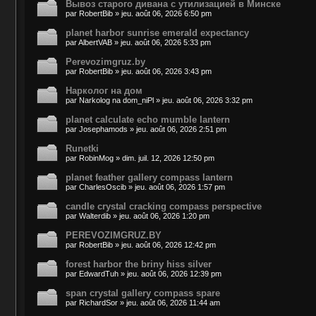
Вывоз старого дивана с утилизацией в Минске
par
RobertBib
»
jeu. août 06, 2026 6:50 pm
planet harbor sunrise emerald expectancy
par
AlbertVAB
»
jeu. août 06, 2026 5:33 pm
Perevozimgruz.by
par
RobertBib
»
jeu. août 06, 2026 3:43 pm
Нарколог на дом
par
Narkolog na dom_niPl
»
jeu. août 06, 2026 3:32 pm
planet calculate echo mumble lantern
par
Josephamods
»
jeu. août 06, 2026 2:51 pm
Runetki
par
RobinMog
»
dim. juil. 12, 2026 12:50 pm
planet feather gallery compass lantern
par
CharlesOscib
»
jeu. août 06, 2026 1:57 pm
candle crystal cracking compass perspective
par
Walterdib
»
jeu. août 06, 2026 1:20 pm
PEREVOZIMGRUZ.BY
par
RobertBib
»
jeu. août 06, 2026 12:42 pm
forest harbor the briny hiss silver
par
EdwardTuh
»
jeu. août 06, 2026 12:39 pm
span crystal gallery compass spare
par
RichardSor
»
jeu. août 06, 2026 11:44 am