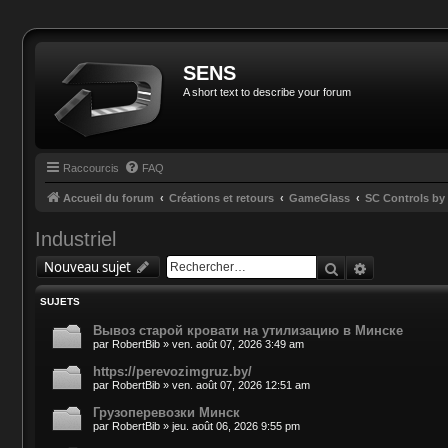
SENS
A short text to describe your forum
Raccourcis
FAQ
Accueil du forum
Créations et retours
GameGlass
SC Controls b
Industriel
Rechercher
Recherche 
Nouveau sujet
SUJETS
Вывоз старой кровати на утилизацию в Минске
par
RobertBib
»
ven. août 07, 2026 3:49 am
https://perevozimgruz.by/
par
RobertBib
»
ven. août 07, 2026 12:51 am
Грузоперевозки Минск
par
RobertBib
»
jeu. août 06, 2026 9:55 pm