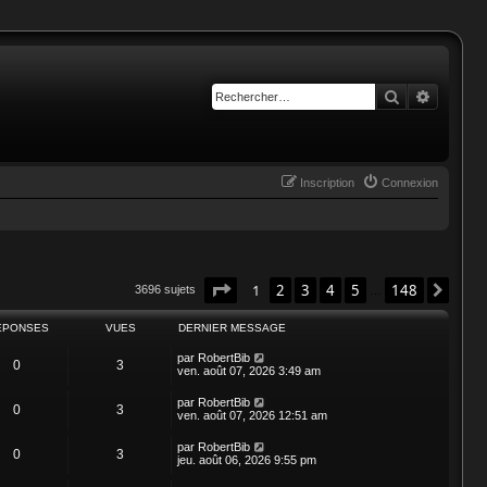
Rechercher
Recherc
Inscription
Connexion
Page
1
sur
148
1
2
3
4
5
148
Suiv
3696 sujets
…
ÉPONSES
VUES
DERNIER MESSAGE
par
RobertBib
0
3
ven. août 07, 2026 3:49 am
par
RobertBib
0
3
ven. août 07, 2026 12:51 am
par
RobertBib
0
3
jeu. août 06, 2026 9:55 pm