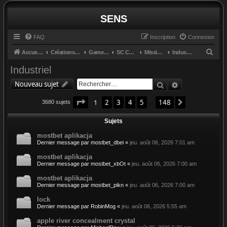
SENS
FAQ
Inscription
Connexion
R
Accueil du forum
Créations et retours
GameGlass
SC Controls by Cosmo
Missions
Industriel
e
Industriel
c
Rechercher
Recherche av
Nouveau sujet
h
Page
1
sur
148
e
1
2
3
4
5
148
Suivant
3680 sujets
…
r
Sujets
c
mostbet aplikacja
h
Dernier message par
mostbet_dbei
«
jeu. août 06, 2026 7:01 am
e
mostbet aplikacja
r
Dernier message par
mostbet_xbOt
«
jeu. août 06, 2026 7:00 am
mostbet aplikacja
Dernier message par
mostbet_pikn
«
jeu. août 06, 2026 7:00 am
lock
Dernier message par
RobinMog
«
jeu. août 06, 2026 5:55 am
apple river concealment crystal