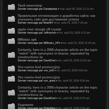
Твой кинотеатр
Dernier message par
Danielpolop
«
mar. août 04, 2026 12:13 am
Правильная оптимизация и доработка сайта: как
улучшить сайт для достижения успеха
Dernier message par
BrianfeT
«
lun. août 03, 2026 7:25 pm
apple river slough off crystal
Dernier message par
Jeffreyhon
«
lun. août 03, 2026 4:12 pm
888starz apk
Dernier message par
888starz_lrPn
«
lun. août 03, 2026 11:04 am
Certainly, here is a 3500-character article on the topic
"watch" with synonyms in braces, separated by
constructions as
Dernier message par
DavidGed
«
lun. août 03, 2026 10:53 am
Vox casino kod promocyjny
Dernier message par
vox_lsSl
«
lun. août 03, 2026 9:56 am
Vox casino kod promocyjny
Dernier message par
vox_qnea
«
lun. août 03, 2026 9:56 am
Certainly, here is a 3500-character article on the topic
"watch" with synonyms in braces, separated by
constructions as
Dernier message par
DavidGed
«
lun. août 03, 2026 8:25 am
Художник
Dernier message par
RobinMog
«
lun. août 03, 2026 5:06 am