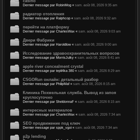
casino
Dernier message par
RobinMog
«
sam. août 08, 2026 9:35 am
радиатор отопления
Dernier message par
Ralphcop
«
sam. août 08, 2026 9:32 am
перейти на платформу
Dernier message par
CharlesWax
«
sam. août 08, 2026 9:03 am
Двери Фабрики
Dernier message par
Haroldlow
«
sam. août 08, 2026 9:00 am
Исследование здравоохранительных вопросов
Dernier message par
MorrisJulky
«
sam. août 08, 2026 8:41 am
apple river concealment crystal
Dernier message par
tepli4ka 380
«
sam. août 08, 2026 8:29 am
CSGORun онлайн: детальный разбор
Dernier message par
PhilipMaf
«
sam. août 08, 2026 8:15 am
Клиника Похмельная служба. Вывод из запоя
круглосуточно
Dernier message par
SheldonnaF
«
sam. août 08, 2026 8:15 am
интересных материалов
Dernier message par
CharlesWax
«
sam. août 08, 2026 7:34 am
SEO продвижение под ключ
Dernier message par
sppk_vgoi
«
sam. août 08, 2026 7:34 am
p2p lending