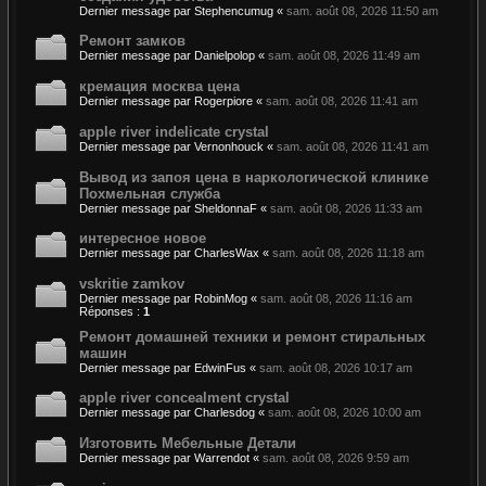
Dernier message par
Stephencumug
«
sam. août 08, 2026 11:50 am
Ремонт замков
Dernier message par
Danielpolop
«
sam. août 08, 2026 11:49 am
кремация москва цена
Dernier message par
Rogerpiore
«
sam. août 08, 2026 11:41 am
apple river indelicate crystal
Dernier message par
Vernonhouck
«
sam. août 08, 2026 11:41 am
Вывод из запоя цена в наркологической клинике
Похмельная служба
Dernier message par
SheldonnaF
«
sam. août 08, 2026 11:33 am
интересное новое
Dernier message par
CharlesWax
«
sam. août 08, 2026 11:18 am
vskritie zamkov
Dernier message par
RobinMog
«
sam. août 08, 2026 11:16 am
Réponses :
1
Ремонт домашней техники и ремонт стиральных
машин
Dernier message par
EdwinFus
«
sam. août 08, 2026 10:17 am
apple river concealment crystal
Dernier message par
Charlesdog
«
sam. août 08, 2026 10:00 am
Изготовить Мебельные Детали
Dernier message par
Warrendot
«
sam. août 08, 2026 9:59 am