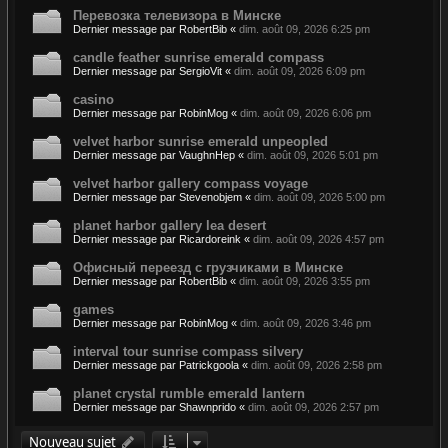
Перевозка телевизора в Минске
Dernier message par
RobertBib
«
dim. août 09, 2026 6:25 pm
candle feather sunrise emerald compass
Dernier message par
SergioVit
«
dim. août 09, 2026 6:09 pm
casino
Dernier message par
RobinMog
«
dim. août 09, 2026 6:06 pm
velvet harbor sunrise emerald unpeopled
Dernier message par
VaughnHep
«
dim. août 09, 2026 5:01 pm
velvet harbor gallery compass voyage
Dernier message par
Stevenobjem
«
dim. août 09, 2026 5:00 pm
planet harbor gallery lea desert
Dernier message par
Ricardoreink
«
dim. août 09, 2026 4:57 pm
Офисный переезд с грузчиками в Минске
Dernier message par
RobertBib
«
dim. août 09, 2026 3:55 pm
games
Dernier message par
RobinMog
«
dim. août 09, 2026 3:46 pm
interval tour sunrise compass silvery
Dernier message par
Patrickgoola
«
dim. août 09, 2026 2:58 pm
planet crystal rumble emerald lantern
Dernier message par
Shawnprido
«
dim. août 09, 2026 2:57 pm
Nouveau sujet