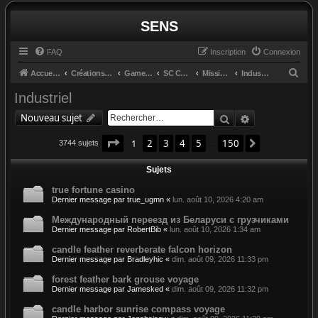
SENS
FAQ
Inscription
Connexion
R
Accueil du forum
Créations et retours
GameGlass
SC Controls by Cosmo
Missions
Industriel
e
Industriel
c
Rechercher
Recherche av
Nouveau sujet
h
Page
1
sur
150
e
1
2
3
4
5
150
Suivant
3744 sujets
…
r
Sujets
c
true fortune casino
h
Dernier message par
true_ugmn
«
lun. août 10, 2026 4:20 am
e
Международный переезд из Беларуси с грузчиками
r
Dernier message par
RobertBib
«
lun. août 10, 2026 1:34 am
candle feather reverberate falcon horizon
Dernier message par
Bradleyhic
«
dim. août 09, 2026 11:33 pm
forest feather bark grouse voyage
Dernier message par
Jamesked
«
dim. août 09, 2026 11:32 pm
candle harbor sunrise compass voyage