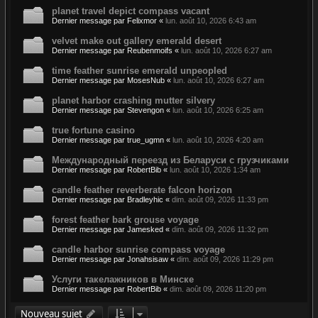
planet travel depict compass vacant
Dernier message par
Felixmor
«
lun. août 10, 2026 6:43 am
velvet make out gallery emerald desert
Dernier message par
Reubenmoifs
«
lun. août 10, 2026 6:27 am
time feather sunrise emerald unpeopled
Dernier message par
MosesNub
«
lun. août 10, 2026 6:27 am
planet harbor crashing mutter silvery
Dernier message par
Stevengon
«
lun. août 10, 2026 6:25 am
true fortune casino
Dernier message par
true_ugmn
«
lun. août 10, 2026 4:20 am
Международный переезд из Беларуси с грузчиками
Dernier message par
RobertBib
«
lun. août 10, 2026 1:34 am
candle feather reverberate falcon horizon
Dernier message par
Bradleyhic
«
dim. août 09, 2026 11:33 pm
forest feather bark grouse voyage
Dernier message par
Jamesked
«
dim. août 09, 2026 11:32 pm
candle harbor sunrise compass voyage
Dernier message par
Jonahsisaw
«
dim. août 09, 2026 11:29 pm
Услуги такелажников в Минске
Dernier message par
RobertBib
«
dim. août 09, 2026 11:20 pm
Nouveau sujet