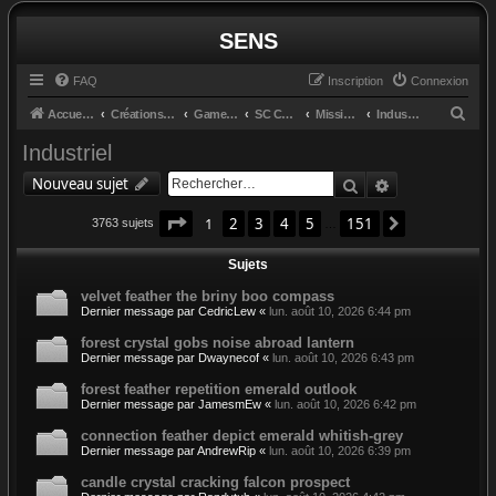
SENS
FAQ
Inscription
Connexion
R
Accueil du forum
Créations et retours
GameGlass
SC Controls by Cosmo
Missions
Industriel
e
Industriel
c
Rechercher
Recherche av
Nouveau sujet
h
Page
1
sur
151
e
1
2
3
4
5
151
Suivant
3763 sujets
…
r
Sujets
c
velvet feather the briny boo compass
h
Dernier message par
CedricLew
«
lun. août 10, 2026 6:44 pm
e
forest crystal gobs noise abroad lantern
r
Dernier message par
Dwaynecof
«
lun. août 10, 2026 6:43 pm
forest feather repetition emerald outlook
Dernier message par
JamesmEw
«
lun. août 10, 2026 6:42 pm
connection feather depict emerald whitish-grey
Dernier message par
AndrewRip
«
lun. août 10, 2026 6:39 pm
candle crystal cracking falcon prospect