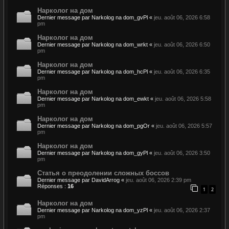
Нарколог на дом
Dernier message par
Narkolog na dom_gvPl
«
jeu. août 06, 2026 6:58
pm
Нарколог на дом
Dernier message par
Narkolog na dom_wrkt
«
jeu. août 06, 2026 6:50
pm
Нарколог на дом
Dernier message par
Narkolog na dom_hcPl
«
jeu. août 06, 2026 6:35
pm
Нарколог на дом
Dernier message par
Narkolog na dom_ewkt
«
jeu. août 06, 2026 5:58
pm
Нарколог на дом
Dernier message par
Narkolog na dom_pgOr
«
jeu. août 06, 2026 5:57
pm
Нарколог на дом
Dernier message par
Narkolog na dom_gyPl
«
jeu. août 06, 2026 3:50
pm
Статья о преодолении сложных боссов
Dernier message par
DavidArrog
«
jeu. août 06, 2026 2:39 pm
Réponses :
16
1
2
Нарколог на дом
Dernier message par
Narkolog na dom_yzPl
«
jeu. août 06, 2026 2:37
pm