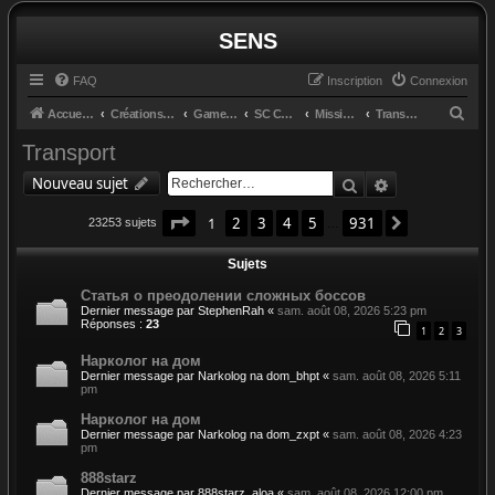
SENS
FAQ
Inscription
Connexion
R
Accueil du forum
Créations et retours
GameGlass
SC Controls by Cosmo
Missions
Transport
e
Transport
c
Rechercher
Recherche av
Nouveau sujet
h
Page
1
sur
931
e
1
2
3
4
5
931
Suivant
23253 sujets
…
r
Sujets
c
Статья о преодолении сложных боссов
h
Dernier message par
StephenRah
«
sam. août 08, 2026 5:23 pm
Réponses :
23
e
1
2
3
r
Нарколог на дом
Dernier message par
Narkolog na dom_bhpt
«
sam. août 08, 2026 5:11
pm
Нарколог на дом
Dernier message par
Narkolog na dom_zxpt
«
sam. août 08, 2026 4:23
pm
888starz
Dernier message par
888starz_aloa
«
sam. août 08, 2026 12:00 pm