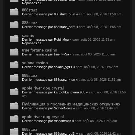
Réponses :
1
888starz
Dernier message par
888starz_ofSa
«
sam. août 08, 2026 11:58 am
888starz
Dernier message par
888starz_paEt
«
sam. août 08, 2026 11:55 am
casino
Dernier message par
RobinMog
«
sam. août 08, 2026 11:53 am
Réponses :
1
true fortune casino
Dernier message par
true_kvSa
«
sam. août 08, 2026 11:53 am
solana casino
Dernier message par
solana_vyEr
«
sam. août 08, 2026 11:52 am
888starz
Dernier message par
888starz_xtsn
«
sam. août 08, 2026 11:51 am
apple river dog crystal
Dernier message par
kartochka tovara 983
«
sam. août 08, 2026 11:50
am
Публикация о последних медицинских открытиях
Dernier message par
SidneyNoise
«
sam. août 08, 2026 11:44 am
apple river dog crystal
Dernier message par
Vincentraith
«
sam. août 08, 2026 11:43 am
888starz
Dernier message par
888starz_cqEt
«
sam. août 08, 2026 11:42 am