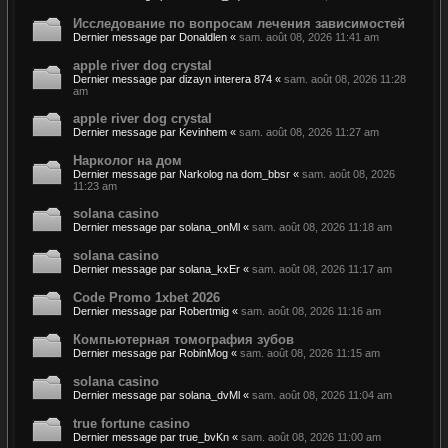
Исследование по вопросам лечения зависимостей
Dernier message par
Donaldlen
«
sam. août 08, 2026 11:41 am
apple river dog crystal
Dernier message par
dizayn interera 874
«
sam. août 08, 2026 11:28
am
apple river dog crystal
Dernier message par
Kevinhem
«
sam. août 08, 2026 11:27 am
Нарколог на дом
Dernier message par
Narkolog na dom_bbsr
«
sam. août 08, 2026
11:23 am
solana casino
Dernier message par
solana_onMl
«
sam. août 08, 2026 11:18 am
solana casino
Dernier message par
solana_kxEr
«
sam. août 08, 2026 11:17 am
Code Promo 1xbet 2026
Dernier message par
Robertmig
«
sam. août 08, 2026 11:16 am
Компьютерная томография зубов
Dernier message par
RobinMog
«
sam. août 08, 2026 11:15 am
solana casino
Dernier message par
solana_dvMl
«
sam. août 08, 2026 11:04 am
true fortune casino
Dernier message par
true_bvKn
«
sam. août 08, 2026 11:00 am